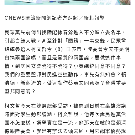
CNEWS匯流新聞網記者方炳超／新北報導
民眾黨先前傳出找陸配徐春鶯進入不分區立委名單，
引起白綠大戰，甚至針對「國籍」一事交鋒。民眾黨
總統參選人柯文哲今（8）日表示，陸委會今天不是明
白搞兩國論嗎？而且是實質的兩國論，要做這件事
情，到底國安會曉得不曉得？小英總統同意不同意？
我們的重要盟邦對民進黨這動作，事先有無知會？賴
清德、新潮流的，做這動作蔡英文同意嗎？台灣重要
盟邦同意嗎？
柯文哲今天在競選總部受訪，被問到日前在高雄演講
時面對學生動怒議題，柯文哲說，他每次說民進黨治
國不怎麼樣，選舉實在是一流，他那天在嗆的是賴清
德跟陸委會，就是有辦法去頭去尾，用它網軍優勢說