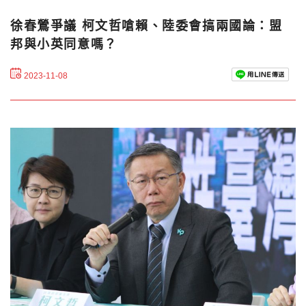
徐春鶯爭議 柯文哲嗆賴、陸委會搞兩國論：盟
邦與小英同意嗎？
2023-11-08