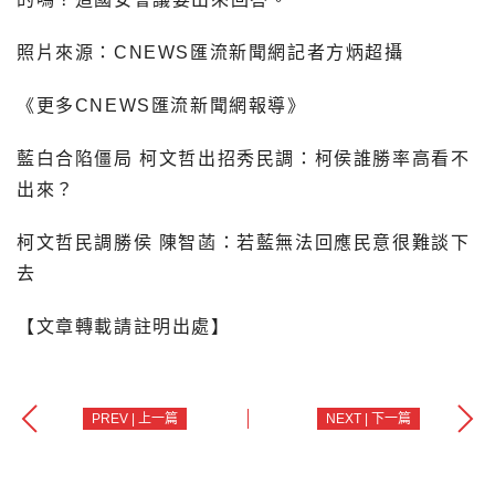
照片來源：CNEWS匯流新聞網記者方炳超攝
《更多CNEWS匯流新聞網報導》
藍白合陷僵局 柯文哲出招秀民調：柯侯誰勝率高看不
出來？
柯文哲民調勝侯 陳智菡：若藍無法回應民意很難談下
去
【文章轉載請註明出處】
PREV | 上一篇
NEXT | 下一篇