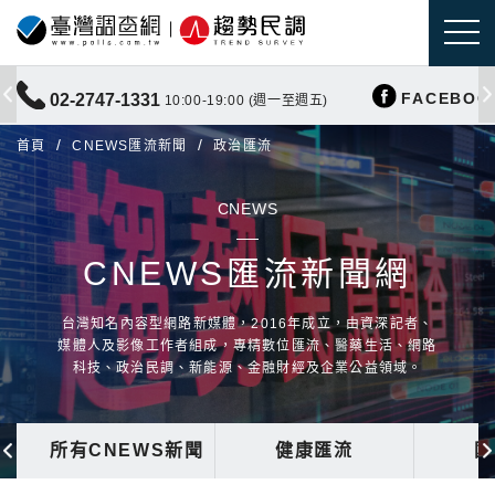
FACEBOO
02-2747-1331
10:00-19:00 (週一至週五)
首頁
CNEWS匯流新聞
政治匯流
CNEWS
CNEWS匯流新聞網
台灣知名內容型網路新媒體，2016年成立，由資深記者、
媒體人及影像工作者組成，專精數位匯流、醫藥生活、網路
科技、政治民調、新能源、金融財經及企業公益領域。
所有CNEWS新聞
健康匯流
國