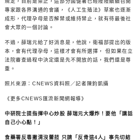
規定，目前是禁止，這部分國健署已經陸陸續續召開
專家跟各界溝通的會議，《人工生殖法》草案也逐漸
成形，代理孕母是否解禁或維持禁止，就有待最後社
會大眾的一個討論。
不過，薛瑞元給了好消息是，他說，衛福部提出的版
本，會有代理孕母，這樣才會有所選擇， 但如果在立
法院審查過程中決定還是先不開放的話，我們還是尊
重。
照片來源：CNEWS資料照／記者陳鈞凱攝
《更多CNEWS匯流新聞網報導》
中研院士提指揮中心炒股 薛瑞元大爆炸！要他「講話
自己小心點！」
食藥署反毒撇清沒蕾菈 只請「反骨這4人」事先切結