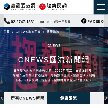
FACEBOO
02-2747-1331
10:00-19:00 (週一至週五)
首頁
CNEWS匯流新聞
健康匯流
CNEWS
CNEWS匯流新聞網
台灣知名內容型網路新媒體，2016年成立，由資深記者、
媒體人及影像工作者組成，專精數位匯流、醫藥生活、網路
科技、政治民調、新能源、金融財經及企業公益領域。
所有CNEWS新聞
健康匯流
國