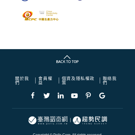
關於我
會員權
個資及隱私權政
聯絡我
們
益
策
們