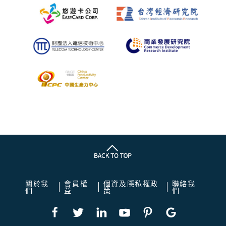
關於我
會員權
個資及隱私權政
聯絡我
們
益
策
們