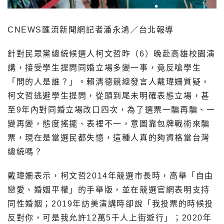
CNEWS匯流新聞網記者潘永鴻／台北報導
針對民眾黨總統候選人柯文哲昨（6）晚赴高雄校園演
講，接受學生提問同婚立場多變一事，竟反嗆學生
「問的人是誰？」。賴清德競總發言人戴瑋姍質疑，
柯文哲逃避學生提問，從頭到尾未明確表態立場，甚
至9年內對同婚立場改口四次，為了選票一騙再騙、一
變再變，態度搖擺、表裡不一，意圖靠包牌戰術來騙
票，現在是當選民都失憶，這種人真的夠資格當台灣
總統嗎？
戴瑋姍表示，柯文哲2014年競選市長時，高舉「自由
戀愛、婚姻平權」的手舉版，並在競選官網表明支持
同性婚姻；2019年訪美演講時卻說「我投票的時候投
反對你，可是我允許12萬5千人上街遊行」；2020年