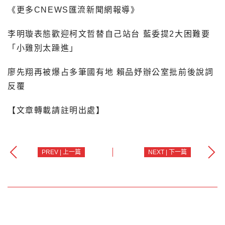
《更多CNEWS匯流新聞網報導》
李明璇表態歡迎柯文哲替自己站台 藍委提2大困難要
「小雞別太躁進」
廖先翔再被爆占多筆國有地 賴品妤辦公室批前後說詞
反覆
【文章轉載請註明出處】
PREV | 上一篇
NEXT | 下一篇