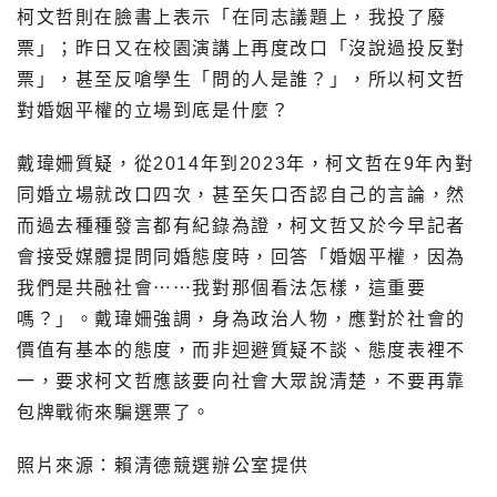
柯文哲則在臉書上表示「在同志議題上，我投了廢
票」；昨日又在校園演講上再度改口「沒說過投反對
票」，甚至反嗆學生「問的人是誰？」，所以柯文哲
對婚姻平權的立場到底是什麼？
戴瑋姍質疑，從2014年到2023年，柯文哲在9年內對
同婚立場就改口四次，甚至矢口否認自己的言論，然
而過去種種發言都有紀錄為證，柯文哲又於今早記者
會接受媒體提問同婚態度時，回答「婚姻平權，因為
我們是共融社會⋯⋯我對那個看法怎樣，這重要
嗎？」。戴瑋姍強調，身為政治人物，應對於社會的
價值有基本的態度，而非迴避質疑不談、態度表裡不
一，要求柯文哲應該要向社會大眾說清楚，不要再靠
包牌戰術來騙選票了。
照片來源：賴清德競選辦公室提供