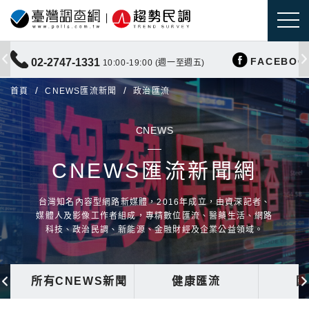
FACEBOO
02-2747-1331
10:00-19:00 (週一至週五)
首頁
CNEWS匯流新聞
政治匯流
CNEWS
CNEWS匯流新聞網
台灣知名內容型網路新媒體，2016年成立，由資深記者、
媒體人及影像工作者組成，專精數位匯流、醫藥生活、網路
科技、政治民調、新能源、金融財經及企業公益領域。
所有CNEWS新聞
健康匯流
國