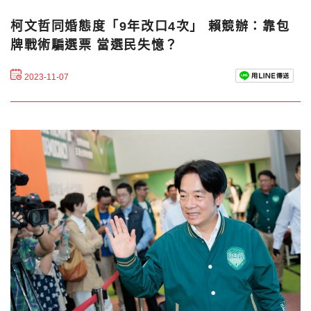
柯文哲同婚態度「9年改口4次」 賴競辦：靠包
牌戰術騙選票 當選民失憶？
2023-11-07