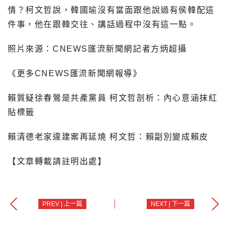
情？柯文哲說，韓國瑜沒有當面跟他說過有侯韓配這
件事，他在跟韓交往、講話過程中沒有這一點。
照片來源：CNEWS匯流新聞網記者方炳超攝
《更多CNEWS匯流新聞網報導》
賴質疑徐春鶯是共產黨員 柯文哲剖析：內心意涵抹紅
貼標籤
賴清德老家違建案再延燒 柯文哲：賴副別變成賴皮
【文章轉載請註明出處】
PREV | 上一篇
NEXT | 下一篇