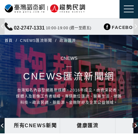
FACEBOO
02-2747-1331
10:00-19:00 (週一至週五)
首頁
CNEWS匯流新聞
政治匯流
CNEWS
CNEWS匯流新聞網
台灣知名內容型網路新媒體，2016年成立，由資深記者、
媒體人及影像工作者組成，專精數位匯流、醫藥生活、網路
科技、政治民調、新能源、金融財經及企業公益領域。
所有CNEWS新聞
健康匯流
國