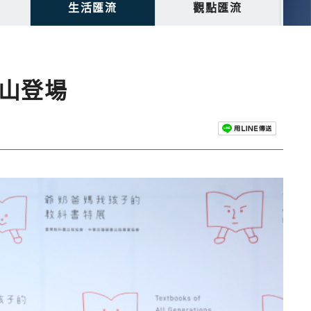
生活匯流
觀點匯流
華山登場