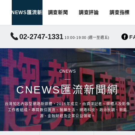
CNEWS匯流新聞
調查新聞
調查評論
調查指標
02-2747-1331
F
10:00-19:00 (週一至週五)
CNEWS
CNEWS匯流新聞網
台灣知名內容型網路新媒體，2016年成立，由資深記者、媒體人及影像
工作者組成，專精數位匯流、醫藥生活、網路科技、政治民調、新能
源、金融財經及企業公益領域。