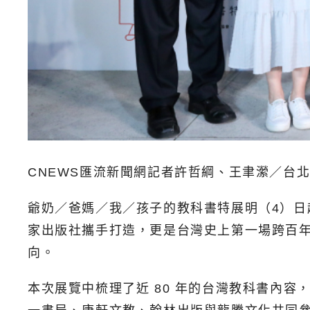
CNEWS匯流新聞網記者許哲綱、王聿瀠／台
爺奶／爸媽／我／孩子的教科書特展明（4）日
家出版社攜手打造，更是台灣史上第一場跨百
向。
本次展覽中梳理了近 80 年的台灣教科書內