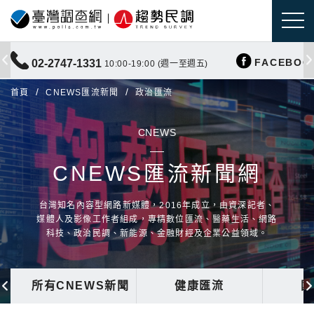
FACEBOO
02-2747-1331
10:00-19:00 (週一至週五)
首頁
CNEWS匯流新聞
政治匯流
CNEWS
CNEWS匯流新聞網
台灣知名內容型網路新媒體，2016年成立，由資深記者、
媒體人及影像工作者組成，專精數位匯流、醫藥生活、網路
科技、政治民調、新能源、金融財經及企業公益領域。
所有CNEWS新聞
健康匯流
國