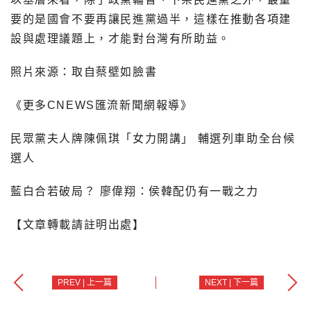
要的是國會不要再讓民進黨過半，這樣在推動各項建
設與處理議題上，才能對台灣有所助益。
照片來源：取自蔡壁如臉書
《更多
CNEWS
匯流新聞網報導》
民眾黨夫人牌陳佩琪「女力開講」
輔選列車助全台候
選人
藍白合若破局？
廖偉翔：侯韓配仍有一戰之力
【文章轉載請註明出處】
PREV | 上一篇
NEXT | 下一篇