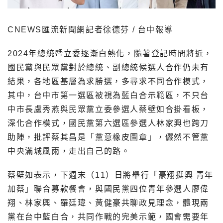
CNEWS
匯流新聞網記者徐德芬
/
台中報導
2024
年總統暨立委逐漸白熱化，隨著登記時間將近，
國民黨與民眾黨對於總統、副總統候選人合作仍未有
結果，各地區基層為求勝選，多尋求不同合作模式，
其中，台中市第一選區被視為藍白合示範區，不只台
中市長盧秀燕與民眾黨立委參選人蔡壁如合掛看板，
深化合作模式，國民黨第六選區參選人林家興也跨刀
助陣，批評蔡其昌是「黨意橡皮圖章」，儼然不管黨
中央滿城風雨，走出自己的路。
蔡壁如表示，下週末（
11
）日將舉行「豪翔挺興
青年
加蔡」聯合募款餐會，與國民黨四位青年參選人廖偉
翔、林家興、羅廷瑋、黃健豪共聊政見理念，體現兩
黨在台中藍白合，共同作戰的完美示範，國會需要年