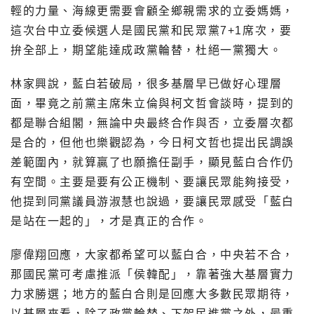
輕的力量、海線更需要會顧全鄉親需求的立委媽媽，
這次台中立委候選人是國民黨和民眾黨
7+1
席次，要
拚全部上，期望能達成政黨輪替，杜絕一黨獨大。
林家興說，藍白若破局，很多基層早已做好心理層
面，畢竟之前黨主席朱立倫與柯文哲會談時，提到的
都是聯合組閣，無論中央最終合作與否，立委層次都
是合的，但他也樂觀認為，今日柯文哲也提出民調誤
差範圍內，就算贏了也願擔任副手，顯見藍白合作仍
有空間。主要是要有公正機制、要讓民眾能夠接受，
他提到同黨議員游淑慧也說過，要讓民眾感受「藍白
是站在一起的」，才是真正的合作。
廖偉翔回應，大家都希望可以藍白合，中央若不合，
那國民黨可考慮推派「侯韓配」，靠著強大基層實力
力求勝選；地方的藍白合則是回應大多數民眾期待，
以基層來看，除了政黨輪替、下架民進黨之外，最重