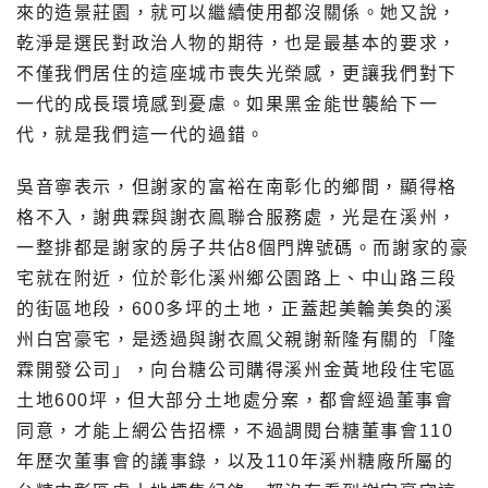
來的造景莊園，就可以繼續使用都沒關係。她又說，
乾淨是選民對政治人物的期待，也是最基本的要求，
不僅我們居住的這座城市喪失光榮感，更讓我們對下
一代的成長環境感到憂慮。如果黑金能世襲給下一
代，就是我們這一代的過錯。
吳音寧表示，但謝家的富裕在南彰化的鄉間，顯得格
格不入，謝典霖與謝衣鳯聯合服務處，光是在溪州，
一整排都是謝家的房子共佔8個門牌號碼。而謝家的豪
宅就在附近，位於彰化溪州鄉公園路上、中山路三段
的街區地段，600多坪的土地，正蓋起美輪美奐的溪
州白宮豪宅，是透過與謝衣鳯父親謝新隆有關的「隆
霖開發公司」，向台糖公司購得溪州金黃地段住宅區
土地600坪，但大部分土地處分案，都會經過董事會
同意，才能上網公告招標，不過調閱台糖董事會110
年歷次董事會的議事錄，以及110年溪州糖廠所屬的