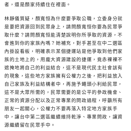
者，還是顏家持續住在裡面。
林靜儀質疑，顏寬恒為什麼要爭取公職，立委身分就
是要把資源回到民眾身上，請問顏寬恒你要為民眾爭
取什麼？請問顏寬恒能清楚說明你所爭取的資源，不
會進到你的家族內嗎？她補充，對手甚至在中二選區
內掛設看板，明確表示某個捷運站是他爭取到他們家
族的土地上的，用龐大資源建設的捷運，竟赤裸裸不
遮掩地將自己的利益結合，這不是現代民主社會該有
的現象，這些地方家族擁有公權力之後，把利益放入
自己家族及利益結構者中，再施予蠅頭小利給民眾，
這不是大眾所需的，民眾需要的是公平的參政機會、
正常的資源分配以及正常專業的問政過程，呼籲所有
朋友一起關心，公權力不要再落入特定地方家族手
中，讓台中第二選區繼續維持乾淨、專業問政，讓資
源繼續留在民眾手中。