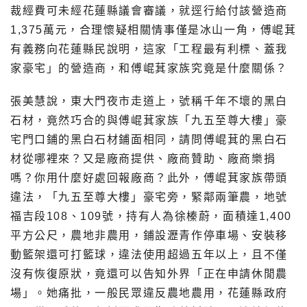
裁經費可未經花蓮縣議會審議，就逕行給付該營造商
1,375萬元，合理懷疑相關情事僅是冰山一角，傅崐萁
有義務向花蓮縣民說明，這家「工程最有利標、蓋我
家豪宅」的營造商，和傅崐萁家族究竟是什麼關係？
張美慧說，東大門夜市走道上，號稱千年不壞的黑白
石材，竟然巧合的與傅崐萁家族「九五至尊大樓」豪
宅門口鋪的黑白石材鋪面相同，請問傅崐萁的黑白石
材從哪裡來？又是廠商提供、廠商贊助、廠商樂捐
嗎？你用什麼好處回報廠商？此外，傅崐萁家族帶頭
違法，「九五至尊大樓」豪宅旁，緊鄰兩筆農，地號
福吉段108、109號，持有人為徐榛蔚，面積達1,400
平方公尺，農地非農用，鋪設瀝青作停車場、安裝移
動籃架還可打籃球，違法使用超過五年以上，且不僅
沒有恢復原狀，竟還可以告知外界「正在申請休閒農
場」。她痛批，一般民眾違反農地農用，花蓮縣政府