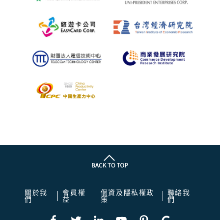
關於我
會員權
個資及隱私權政
聯絡我
們
益
策
們