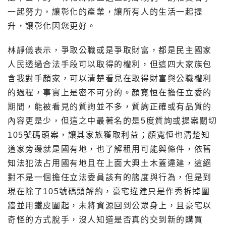
一起努力，讓彰化的產業，讓所有人的生活一起提
升，讓彰化因您更好。
林靜儀表示，爭取公職或是爭取財富，都是民主國家
人民透過合法手段可以取得的權利，但這四大家族包
含我對手顏家，可以清楚看見在取得財富與公職權利
的過程，事實上是密不可分的。顏寬恒在擔任立委的
期間，能被看見的質詢並不多，質詢正確或有品質的
內容更是少，但這之中最著名的是5度質詢或提案關切
105號碼頭案，讓其家族獲取利益；顏寬恒也清楚知
道家旁邊就是國有地，也了解租用可能與條件，依舊
知法犯法占用國有地且在上面大興土木蓋違建，這絕
對不是一個擔任立法委員該有的態度與行為，但是到
現在除了105號碼頭解約，豪宅違建只是作秀拆掉圍
牆並用鐵皮圍起，未將資源回到公眾身上，且豪宅以
奇怪的方式脫手，沒人知道是否真的交到新的購買