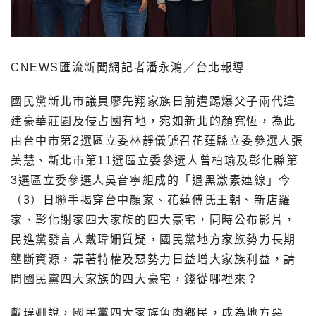
CNEWS匯流新聞網記者潘永鴻／台北報導
國民黨新北市議員廖先翔家族日前遭踢爆父子兩代違
建豪華莊園及侵占國有地，宛如新北的顏寬恆，為此
由台中市第2選區立委林靜儀號召花蓮縣立委參選人張
美慧、新北市第11選區立委參選人曾柏瑜及彰化縣第
3選區立委參選人吳音寧組成的「退黑激素連線」今
（3）日聯手揭穿台中顏家、花蓮傅氏王朝、新店羅
家、彰化謝家四大家族的四大豪宅，同時公布影片，
民進黨發言人戴瑋姍質疑，國民黨地方家族勢力長期
壟斷資源，靠著特權及惡勢力日益增大家族利益，請
問國民黨四大家族的四大豪宅，錢從哪裡來？
戴瑋姍說，國民黨四大家族魚肉鄉民，成為地方惡