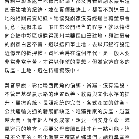
台糖中彰區處土地標售紀錄，都沒有看到謝家豪宅這
四筆建地的紀錄，連在實價登錄上，都看不到這筆土
地的相關買賣紀錄。她懷疑謝家沒有經過台糖董事會
同意，疑似未照一般正常公開標售的程序，就以特權
向台糖中彰區處購得溪州精華區四筆建地，興建豪奢
的謝家白宮帝寶，還以這四筆土地，去聯邦銀行設定
近億元的抵押權。買地蓋房在這個年代，是一般人要
非常非常辛苦，才得以仰望的夢想，但謝家這麼多的
房產、土地，還在持續擴張中。
吳音寧說，彰化縣西南角的偏鄉，貧窮、沒有建設，
不管是基礎農水路的建置改善、教育與文化水準的提
升、醫療系統、長照系統的完善、各式產業的健全、
公共運輸交通的發展都缺乏。唯獨謝家的房產，越蓋
越大間，而年輕人想要成家，想要一個安身立命，遮
風避雨的地方，都要父母儉腸凹肚才有一點可能，這
是不公平的。彰化縣第三選區的鄉親們，請和吳音寧