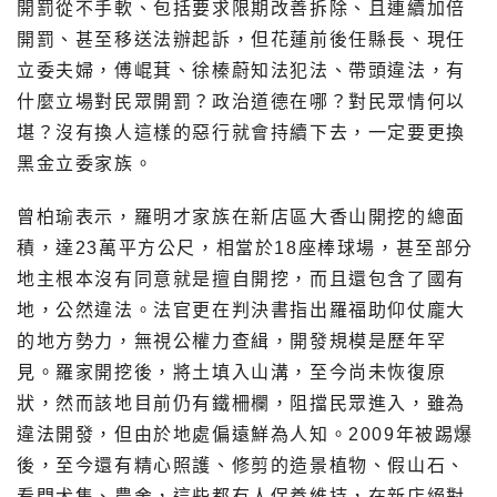
開罰從不手軟、包括要求限期改善拆除、且連續加倍
開罰、甚至移送法辦起訴，但花蓮前後任縣長、現任
立委夫婦，傅崐萁、徐榛蔚知法犯法、帶頭違法，有
什麼立場對民眾開罰？政治道德在哪？對民眾情何以
堪？沒有換人這樣的惡行就會持續下去，一定要更換
黑金立委家族。
曾柏瑜表示，羅明才家族在新店區大香山開挖的總面
積，達23萬平方公尺，相當於18座棒球場，甚至部分
地主根本沒有同意就是擅自開挖，而且還包含了國有
地，公然違法。法官更在判決書指出羅福助仰仗龐大
的地方勢力，無視公權力查緝，開發規模是歷年罕
見。羅家開挖後，將土填入山溝，至今尚未恢復原
狀，然而該地目前仍有鐵柵欄，阻擋民眾進入，雖為
違法開發，但由於地處偏遠鮮為人知。2009年被踢爆
後，至今還有精心照護、修剪的造景植物、假山石、
看門犬隻、農舍，這些都有人保養維持，在新店絕對