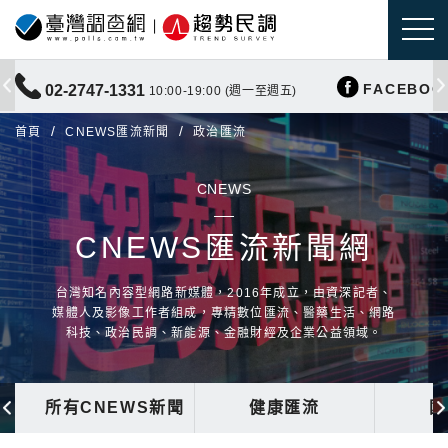
FACEBOO
02-2747-1331
10:00-19:00 (週一至週五)
首頁
CNEWS匯流新聞
政治匯流
CNEWS
CNEWS匯流新聞網
台灣知名內容型網路新媒體，2016年成立，由資深記者、
媒體人及影像工作者組成，專精數位匯流、醫藥生活、網路
科技、政治民調、新能源、金融財經及企業公益領域。
所有CNEWS新聞
健康匯流
國