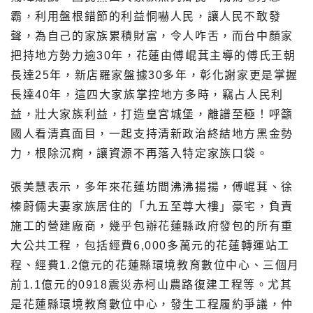
霸，利用盤根錯節的利益恫嚇人民，讓人民不敢發
聲，為自己的家族累積財富，令人咋舌，而台中顏家
把持地方勢力逾30年，花蓮由傅崐萁主導的傅氏王朝
長達25年，新店羅家盤據30多年，彰化謝家更是掌握
長達40年，這四大家族掌控地方多時，竊占人民利
益，壯大家族利益，打造皇宮城堡，離譜至極！呼籲
國人看清真面目，一起支持清新政治終結地方黑金勢
力，根除沉痾，讓資源不再落入特定家族口袋。
張美慧表示，多年來花蓮坊間沸沸揚揚，傅崐萁、徐
榛蔚倆夫妻家族居住的「九五至尊大樓」豪宅，負責
施工的營建廠商，幾乎包辦花蓮縣政府發包的所有重
大公共工程，包括經費6,000多萬元的花蓮轉運站工
程、經費1.2億元的花蓮縣環境教育數位中心、三個月
前1.1億元的0918震災赤柯山農路復建工程等。尤其
是花蓮縣環境教育數位中心，發生工程履約爭議，仲