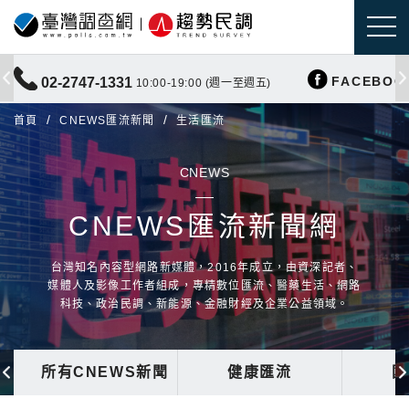
FACEBOO
02-2747-1331
10:00-19:00 (週一至週五)
首頁
CNEWS匯流新聞
生活匯流
CNEWS
CNEWS匯流新聞網
台灣知名內容型網路新媒體，2016年成立，由資深記者、
媒體人及影像工作者組成，專精數位匯流、醫藥生活、網路
科技、政治民調、新能源、金融財經及企業公益領域。
所有CNEWS新聞
健康匯流
國