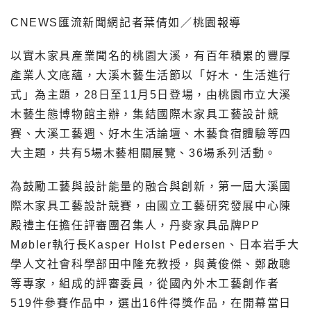
CNEWS匯流新聞網記者葉倩如／桃園報導
以實木家具產業聞名的桃園大溪，有百年積累的豐厚
產業人文底蘊，大溪木藝生活節以「好木．生活進行
式」為主題，28日至11月5日登場，由桃園市立大溪
木藝生態博物館主辦，集結國際木家具工藝設計競
賽、大溪工藝週、好木生活論壇、木藝食宿體驗等四
大主題，共有5場木藝相關展覽、36場系列活動。
為鼓勵工藝與設計能量的融合與創新，第一屆大溪國
際木家具工藝設計競賽，由國立工藝研究發展中心陳
殿禮主任擔任評審團召集人，丹麥家具品牌PP
Møbler執行長Kasper Holst Pedersen、日本岩手大
學人文社會科學部田中隆充教授，與黃俊傑、鄭啟聰
等專家，組成的評審委員，從國內外木工藝創作者
519件參賽作品中，選出16件得獎作品，在開幕當日