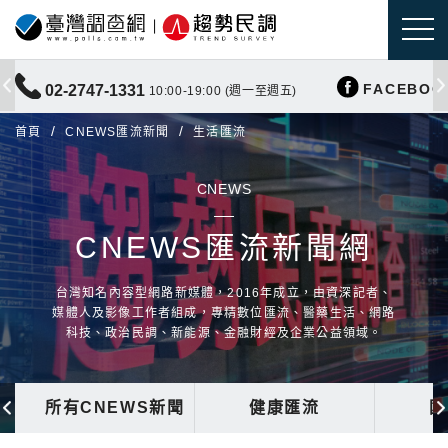
FACEBOO
02-2747-1331
10:00-19:00 (週一至週五)
首頁
CNEWS匯流新聞
生活匯流
CNEWS
CNEWS匯流新聞網
台灣知名內容型網路新媒體，2016年成立，由資深記者、
媒體人及影像工作者組成，專精數位匯流、醫藥生活、網路
科技、政治民調、新能源、金融財經及企業公益領域。
所有CNEWS新聞
健康匯流
國