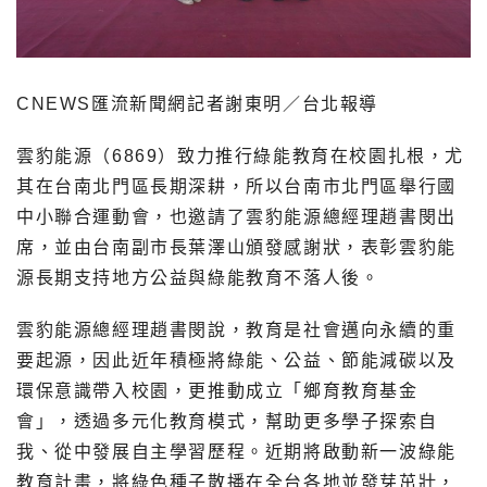
CNEWS匯流新聞網記者謝東明／台北報導
雲豹能源（6869）致力推行綠能教育在校園扎根，尤
其在台南北門區長期深耕，所以台南市北門區舉行國
中小聯合運動會，也邀請了雲豹能源總經理趙書閔出
席，並由台南副市長葉澤山頒發感謝狀，表彰雲豹能
源長期支持地方公益與綠能教育不落人後。
雲豹能源總經理趙書閔說，教育是社會邁向永續的重
要起源，因此近年積極將綠能、公益、節能減碳以及
環保意識帶入校園，更推動成立「鄉育教育基金
會」，透過多元化教育模式，幫助更多學子探索自
我、從中發展自主學習歷程。近期將啟動新一波綠能
教育計畫，將綠色種子散播在全台各地並發芽茁壯，