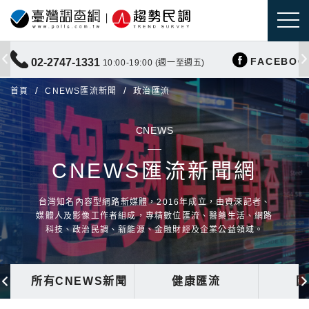
FACEBOO
02-2747-1331
10:00-19:00 (週一至週五)
首頁
CNEWS匯流新聞
政治匯流
CNEWS
CNEWS匯流新聞網
台灣知名內容型網路新媒體，2016年成立，由資深記者、
媒體人及影像工作者組成，專精數位匯流、醫藥生活、網路
科技、政治民調、新能源、金融財經及企業公益領域。
所有CNEWS新聞
健康匯流
國