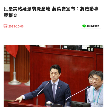
民憂美豬疑混裝洗產地 蔣萬安宣布：將啟動專
案稽查
2023-10-06