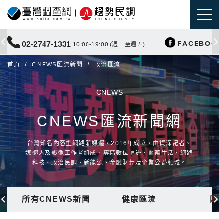
FACEBOO
02-2747-1331
10:00-19:00 (週一至週五)
首頁
CNEWS匯流新聞
政治匯流
CNEWS
CNEWS匯流新聞網
台灣知名內容型網路新媒體，2016年成立，由資深記者、
媒體人及影像工作者組成，專精數位匯流、醫藥生活、網路
科技、政治民調、新能源、金融財經及企業公益領域。
所有CNEWS新聞
健康匯流
國