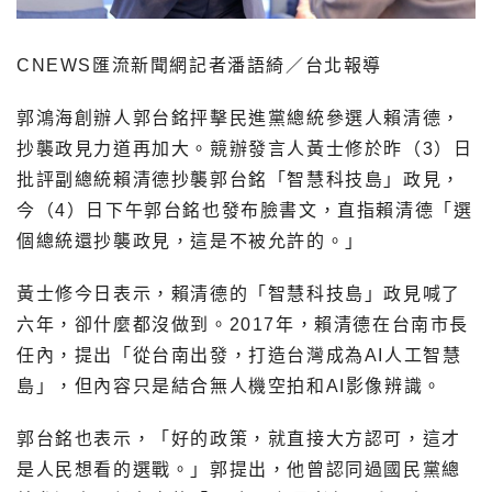
CNEWS匯流新聞網記者潘語綺／台北報導
郭鴻海創辦人郭台銘抨擊民進黨總統參選人賴清德，
抄襲政見力道再加大。競辦發言人黃士修於昨（3）日
批評副總統賴清德抄襲郭台銘「智慧科技島」政見，
今（4）日下午郭台銘也發布臉書文，直指賴清德「選
個總統還抄襲政見，這是不被允許的。」
黃士修今日表示，賴清德的「智慧科技島」政見喊了
六年，卻什麼都沒做到。2017年，賴清德在台南市長
任內，提出「從台南出發，打造台灣成為AI人工智慧
島」，但內容只是結合無人機空拍和AI影像辨識。
郭台銘也表示，「好的政策，就直接大方認可，這才
是人民想看的選戰。」郭提出，他曾認同過國民黨總