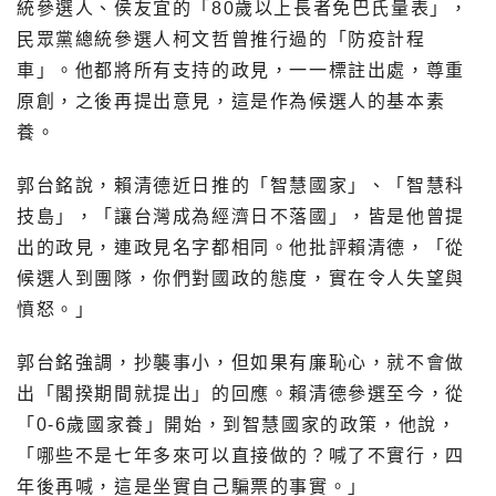
統參選人、侯友宜的「80歲以上長者免巴氏量表」，
民眾黨總統參選人柯文哲曾推行過的「防疫計程
車」。他都將所有支持的政見，一一標註出處，尊重
原創，之後再提出意見，這是作為候選人的基本素
養。
郭台銘說，賴清德近日推的「智慧國家」、「智慧科
技島」，「讓台灣成為經濟日不落國」，皆是他曾提
出的政見，連政見名字都相同。他批評賴清德，「從
候選人到團隊，你們對國政的態度，實在令人失望與
憤怒。」
郭台銘強調，抄襲事小，但如果有廉恥心，就不會做
出「閣揆期間就提出」的回應。賴清德參選至今，從
「0-6歲國家養」開始，到智慧國家的政策，他說，
「哪些不是七年多來可以直接做的？喊了不實行，四
年後再喊，這是坐實自己騙票的事實。」