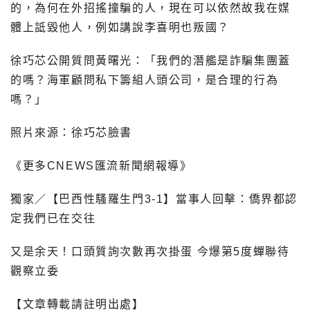
的，為何在外招搖撞騙的人，現在可以依然故我在媒
體上詆毀他人，例如講說李喜明也叛國？
徐巧芯公開質問黃曙光：「我們的潛艦是詐騙集團蓋
的嗎？海軍顧問私下籌組人頭公司，是合理的行為
嗎？」
照片來源：徐巧芯臉書
《更多CNEWS匯流新聞網報導》
獨家／【巴西性騷羅生門3-1】當事人回擊：僑界都認
定我們已在交往
又是余天！口頭質詢次數再次掛蛋 今爆第5度蟬聯待
觀察立委
【文章轉載請註明出處】