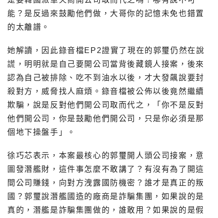
能？是反過來鼓勵他們做，大哥你的記憶未免也錯置
的太離譜。
她解讀，因此錄音檔EP2證實了現在的郭璽仍然在說
謊，明明就是自己要開公司當背後藏鏡人接案，後來
認為自己被排除、吃不到油水以後，才大發飆說要封
殺對方，威脅找人麻煩。錄音檔被公佈以後竟然繼續
欺騙，說是反對他們開公司取而代之，「你不是反對
他們開公司，你是鼓勵他們開公司，只是你必須是那
個地下操盤手」。
徐巧芯表示，本案最核心的郭璽開人頭公司接案，意
圖發潛艦財，這件事怎麼不敢講了？有沒有為了開這
間公司賺錢，向對方洩露國防機密？誰才是真正的叛
國？郭璽說潛艦國造的廠商是詐騙集團，如果說的是
真的，潛艦是詐騙集團做的，誰敢用？如果說的是假