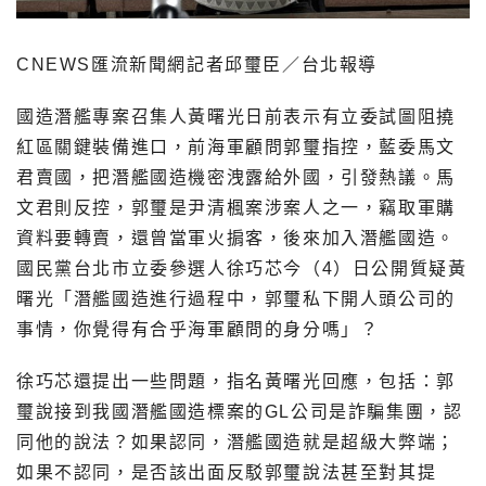
CNEWS匯流新聞網記者邱璽臣／台北報導
國造潛艦專案召集人黃曙光日前表示有立委試圖阻撓
紅區關鍵裝備進口，前海軍顧問郭璽指控，藍委馬文
君賣國，把潛艦國造機密洩露給外國，引發熱議。馬
文君則反控，郭璽是尹清楓案涉案人之一，竊取軍購
資料要轉賣，還曾當軍火掮客，後來加入潛艦國造。
國民黨台北市立委參選人徐巧芯今（4）日公開質疑黃
曙光「潛艦國造進行過程中，郭璽私下開人頭公司的
事情，你覺得有合乎海軍顧問的身分嗎」？
徐巧芯還提出一些問題，指名黃曙光回應，包括：郭
璽說接到我國潛艦國造標案的GL公司是詐騙集團，認
同他的說法？如果認同，潛艦國造就是超級大弊端；
如果不認同，是否該出面反駁郭璽說法甚至對其提