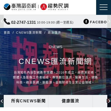
FACEBOO
02-2747-1331
10:00-19:00 (週一至週五)
首頁
CNEWS匯流新聞
政治匯流
CNEWS
CNEWS匯流新聞網
台灣知名內容型網路新媒體，2016年成立，由資深記者、
媒體人及影像工作者組成，專精數位匯流、醫藥生活、網路
科技、政治民調、新能源、金融財經及企業公益領域。
所有CNEWS新聞
健康匯流
國