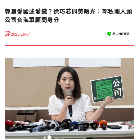
郭璽愛國或愛錢？徐巧芯問黃曙光：郭私開人頭
公司合海軍顧問身分
2023-10-04