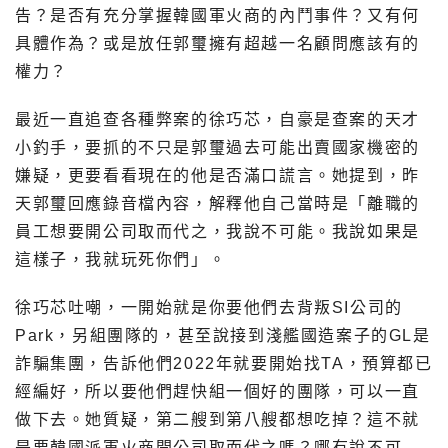
告？是否有充分掌握韓國軍火商的內鬥事件？又有何
具體作為？或是放任郭璽擁有超越一名顧問應該有的
權力？
最近一直追查各種弊案的徐巧芯，自豪是查案的天才
小釣手，要抓的不只是郭璽過去可能出賣國家機密的
嫌疑，更要看看現在的他是否滿口謊言。她提到，昨
天郭璽回應錄音檔內容，解釋他自己當時是「離職的
員工想要開公司取而代之，我說不可能。我說如果是
這樣子，我就玩死你們」。
徐巧芯吐嘲，一開始就是你要他們去背叛SI公司的
Park，另組團隊的，甚至說接到淺艦國造案子的GL是
詐騙集團，告訴他們2022年就要開始找TA，預算都已
經編好，所以要他們趕快組一個好的團隊，可以一直
做下去。她質疑，第二艘到第八艘都想吃掉？這不就
是要韓國派軍火商開公司取而代之嗎？哪有說不可