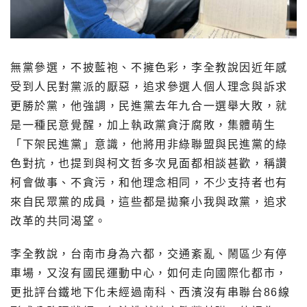
無黨參選，不披藍袍、不擁色彩，李全教說因近年感
受到人民對黨派的厭惡，追求參選人個人理念與訴求
更勝於黨，他強調，民進黨去年九合一選舉大敗，就
是一種民意覺醒，加上執政黨貪汙腐敗，集體萌生
「下架民進黨」意識，他將用非綠聯盟與民進黨的綠
色對抗，也提到與柯文哲多次見面都相談甚歡，稱讚
柯會做事、不貪污，和他理念相同，不少支持者也有
來自民眾黨的成員，這些都是拋棄小我與政黨，追求
改革的共同渴望。
李全教說，台南市身為六都，交通紊亂、鬧區少有停
車場，又沒有國民運動中心，如何走向國際化都市，
更批評台鐵地下化未經過南科、西濱沒有串聯台86線