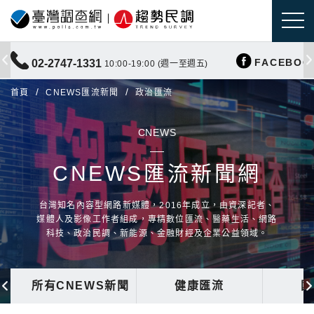
FACEBOO
02-2747-1331
10:00-19:00 (週一至週五)
首頁
CNEWS匯流新聞
政治匯流
CNEWS
CNEWS匯流新聞網
台灣知名內容型網路新媒體，2016年成立，由資深記者、
媒體人及影像工作者組成，專精數位匯流、醫藥生活、網路
科技、政治民調、新能源、金融財經及企業公益領域。
所有CNEWS新聞
健康匯流
國