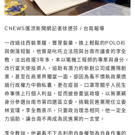
CNEWS匯流新聞網記者徐德芬 / 台南報導
一改過往西裝革履、豐厚髮量，換上輕鬆的POLO衫
與俐落短髮，他曾是叱吒立法院與台南市議會的李全
教，淡出政壇3年多，本以電機工程師的專業與身分，
改行當天使投資人，協助有潛力的新創公司或團隊創
業，甚至在商業界獨當一面，卻因為看不慣執政黨透
過行政權力中飽私囊，更在疫苗、口罩等關乎人民生
命事情上行個人利益，從而披掛重返政壇，以無黨籍
身分參選台南市第四選區立委，挑戰民進黨現任立委
林宜瑾。李全教表示，只要政治理念相同，他一定全
力協助，讓台南不再成為民進黨的一言堂。
李全教說，他最看不下去利用自身權勢為自身作事的