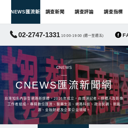
CNEWS匯流新聞
調查新聞
調查評論
調查指標
02-2747-1331
F
10:00-19:00 (週一至週五)
CNEWS
CNEWS匯流新聞網
台灣知名內容型網路新媒體，2016年成立，由資深記者、媒體人及影像
工作者組成，專精數位匯流、醫藥生活、網路科技、政治民調、新能
源、金融財經及企業公益領域。