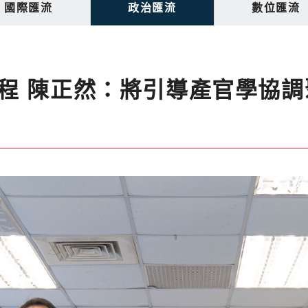
國際匯流
政治匯流
數位匯流
程 陳正然：將引導產官學協調