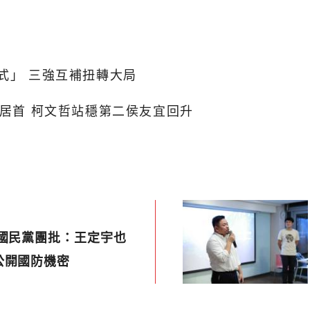
式」 三強互補扭轉大局
德居首 柯文哲站穩第二侯友宜回升
 國民黨團批：王定宇也
公開國防機密