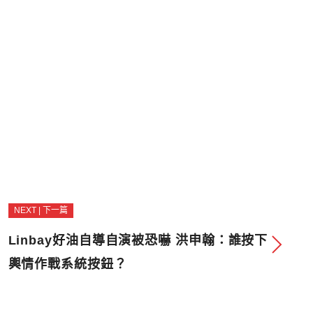
NEXT | 下一篇
Linbay好油自導自演被恐嚇 洪申翰：誰按下
輿情作戰系統按鈕？