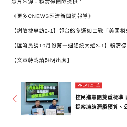
照片來源：賴清德團隊提供。
《更多CNEWS匯流新聞網報導》
【謝敏捷專訪2-1】郭台銘參選如二戰「美國模
【匯流民調10月份第一週總統大選3-1】賴清
【文章轉載請註明出處】
PREV | 上一篇
控民進黨團雙重標準
提案凍結潛艦預算、