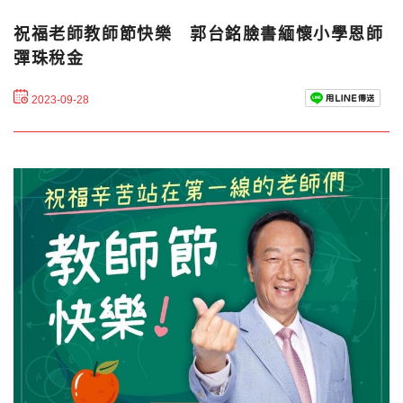
祝福老師教師節快樂 郭台銘臉書緬懷小學恩師
彈珠稅金
2023-09-28