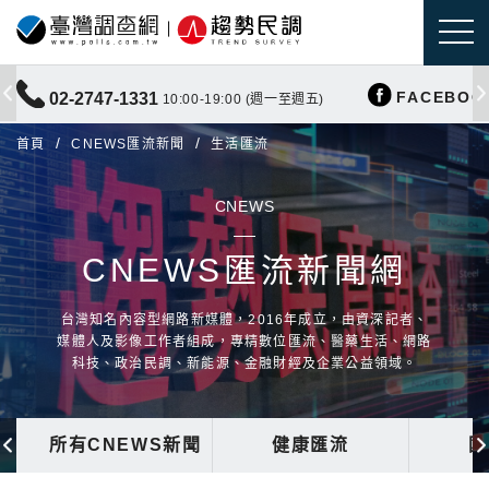
FACEBOO
02-2747-1331
10:00-19:00 (週一至週五)
首頁
CNEWS匯流新聞
生活匯流
CNEWS
CNEWS匯流新聞網
台灣知名內容型網路新媒體，2016年成立，由資深記者、
媒體人及影像工作者組成，專精數位匯流、醫藥生活、網路
科技、政治民調、新能源、金融財經及企業公益領域。
所有CNEWS新聞
健康匯流
國