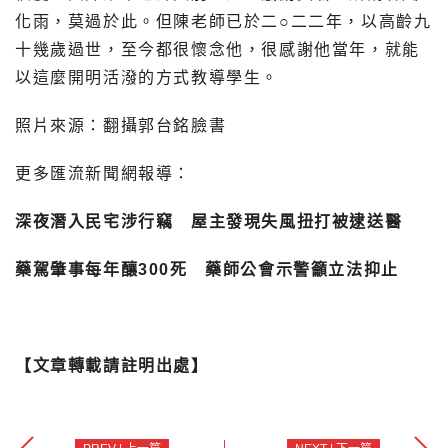
化雨，莫過於此。但陳老師已於二○二二年，以高齡九
十幾歲過世，至今都很懷念他，很感謝他當年，就能
以這麼開明活潑的方式教導學生。
照片來源：翻攝郭台銘臉書
更多匯流新聞網報導：
深夜潛入民宅涉行竊 屋主發現失風扭打被逮送醫
藥駕肇事每年釀300死 藥師公會示警籲立法抑止
【文章轉載請註明出處】