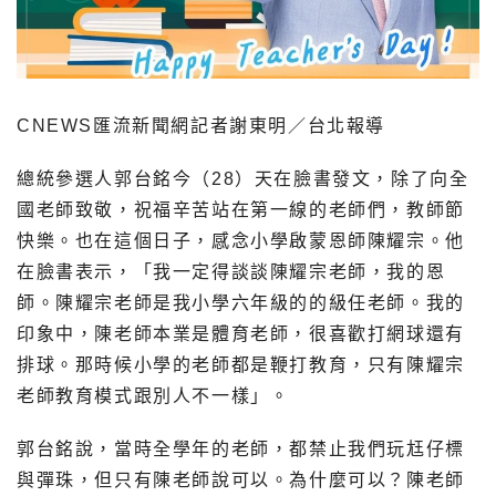
CNEWS匯流新聞網記者謝東明／台北報導
總統參選人郭台銘今（28）天在臉書發文，除了向全
國老師致敬，祝福辛苦站在第一線的老師們，教師節
快樂。也在這個日子，感念小學啟蒙恩師陳耀宗。他
在臉書表示，「我一定得談談陳耀宗老師，我的恩
師。陳耀宗老師是我小學六年級的的級任老師。我的
印象中，陳老師本業是體育老師，很喜歡打網球還有
排球。那時候小學的老師都是鞭打教育，只有陳耀宗
老師教育模式跟別人不一樣」。
郭台銘說，當時全學年的老師，都禁止我們玩尪仔標
與彈珠，但只有陳老師說可以。為什麼可以？陳老師