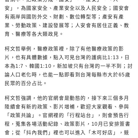
安」，為國家安全、產業安全以及人民安全；國安會
有兩岸與國防外交、財劃、數位轉型等；產安有產
業、勞動政策、建設發展等；人安會有居住正義、教
育、醫療等各大類政見。
柯文哲舉例，醫療政策裡，除了有他醫療政策的影
片，也有具體數據，點入可見台灣的護病比1:13，日
本為1:7、韓國1:10，新加坡只有台灣的一半不到；討
論人口老化時，也能一點即看到台灣每縣市大於65歲
民眾的百分占比。
柯文哲強調，他的官網會是動態的，接下來三個多月
陸續會有新的政策、影片增補，歡迎大家觀看、參與
「政策共論」。官網裡的「行程站台」，則會預告行
程，蒐集各場活動紀錄、政策影片，10月已安排簽書
會；從「抖內我們」裡也可以進入「木可好店」，競