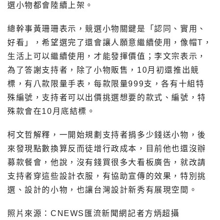
選小物都會陸續上架。
總幹事黃珊珊表示，競選小物關鍵是「認同、實用、
好看」，希望選完了還會讓人願意繼續使用，像帽T，
生活上可以繼續使用，才能發揮價值；李文宗表示，
為了答謝支持者，除了小物販售，10月初還推出競
標，有八款限量手表，每款限量999支，各有十組特
殊編號，支持者可以出價挑選想要的款式、編號，特
殊款會在10月底結標。
柯文哲解釋，一開始規劃支持者捐多少錢送小物，後
來發現點數換算反而徒增行政成本，目前他也還沒辦
募款餐會，他說，沒有錢買很多大看板廣告，就改請
支持者穿這些設計衣服，有協助宣傳的效果，特別挑
選、設計的小物，也讓台灣設計新秀有展現空間。
照片來源：CNEWS匯流新聞網記者方炳超攝