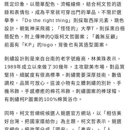
既定印象，以簡單配色、流暢線條，結合柯文哲的語
錄和表情包，成為平常就可穿出門的單品，不限於選
舉季。「Do the right thing」則採取西岸元素，跳色
設計，朝氣神采飛揚；「怪怪的」大學T，則採黑白極
簡配色，附上傳神的Q版柯文哲圖案；「義無反顧」
前面有「KP」的logo，背後也有其造型圖案。
刺繡設計則是來自台南的老字號廠商，林美珠表示，
1989年成立以來做了30幾年，主攻歐美市場，對品質
堅持、細膩度有很高標準，刺繡需要深厚技術、數值
調校，品質可放心。這波小物有立體刺繡的別針、手
機吊飾，手感療癒的棉花吊飾，刺繡圖案的棒球帽，
有刺繡柯P圖案的100%棉質浴巾。
同時，柯文哲總統候選人競選官方網站，以「相信美
好台灣、把國家還給你」為主題，柯文哲表示，競選
官網中，把政策分成「國安」、「產安」、「人