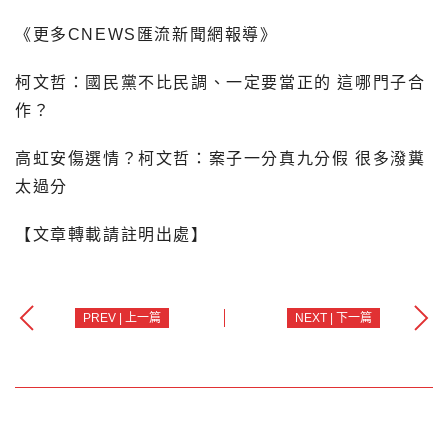
《更多CNEWS匯流新聞網報導》
柯文哲：國民黨不比民調、一定要當正的 這哪門子合
作？
高虹安傷選情？柯文哲：案子一分真九分假 很多潑糞
太過分
【文章轉載請註明出處】
PREV | 上一篇
NEXT | 下一篇