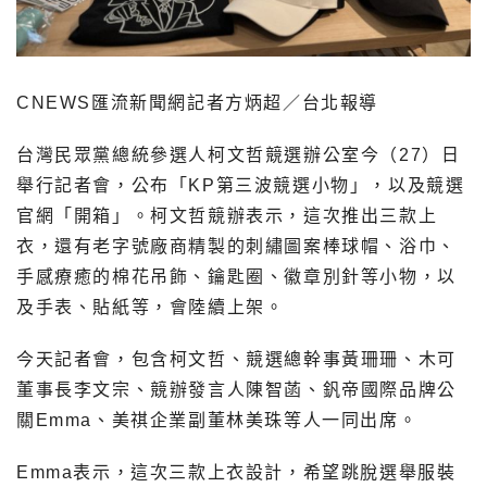
CNEWS匯流新聞網記者方炳超／台北報導
台灣民眾黨總統參選人柯文哲競選辦公室今（27）日
舉行記者會，公布「KP第三波競選小物」，以及競選
官網「開箱」。柯文哲競辦表示，這次推出三款上
衣，還有老字號廠商精製的刺繡圖案棒球帽、浴巾、
手感療癒的棉花吊飾、鑰匙圈、徽章別針等小物，以
及手表、貼紙等，會陸續上架。
今天記者會，包含柯文哲、競選總幹事黃珊珊、木可
董事長李文宗、競辦發言人陳智菡、釩帝國際品牌公
關Emma、美祺企業副董林美珠等人一同出席。
Emma表示，這次三款上衣設計，希望跳脫選舉服裝