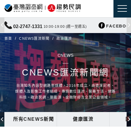
FACEBOO
02-2747-1331
10:00-19:00 (週一至週五)
首頁
CNEWS匯流新聞
政治匯流
CNEWS
CNEWS匯流新聞網
台灣知名內容型網路新媒體，2016年成立，由資深記者、
媒體人及影像工作者組成，專精數位匯流、醫藥生活、網路
科技、政治民調、新能源、金融財經及企業公益領域。
所有CNEWS新聞
健康匯流
國