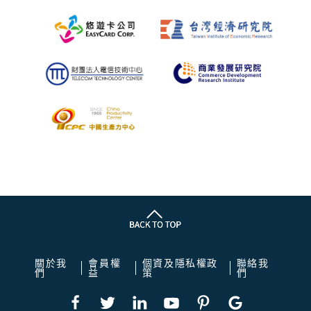
關於我
會員權
個資及隱私權政
聯絡我
們
益
策
們