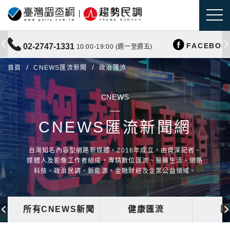
FACEBOO
02-2747-1331
10:00-19:00 (週一至週五)
首頁
CNEWS匯流新聞
政治匯流
CNEWS
CNEWS匯流新聞網
台灣知名內容型網路新媒體，2016年成立，由資深記者、
媒體人及影像工作者組成，專精數位匯流、醫藥生活、網路
科技、政治民調、新能源、金融財經及企業公益領域。
所有CNEWS新聞
健康匯流
國