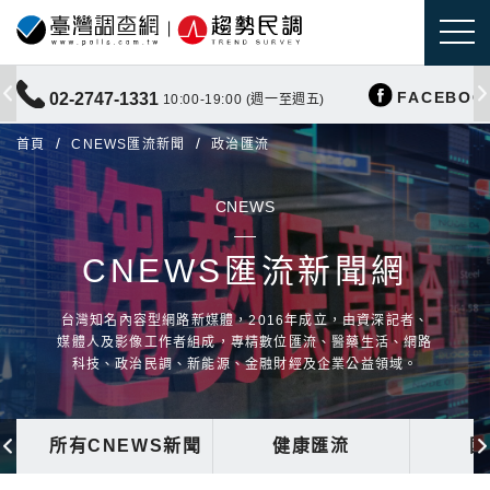
FACEBOO
02-2747-1331
10:00-19:00 (週一至週五)
首頁
CNEWS匯流新聞
政治匯流
CNEWS
CNEWS匯流新聞網
台灣知名內容型網路新媒體，2016年成立，由資深記者、
媒體人及影像工作者組成，專精數位匯流、醫藥生活、網路
科技、政治民調、新能源、金融財經及企業公益領域。
所有CNEWS新聞
健康匯流
國