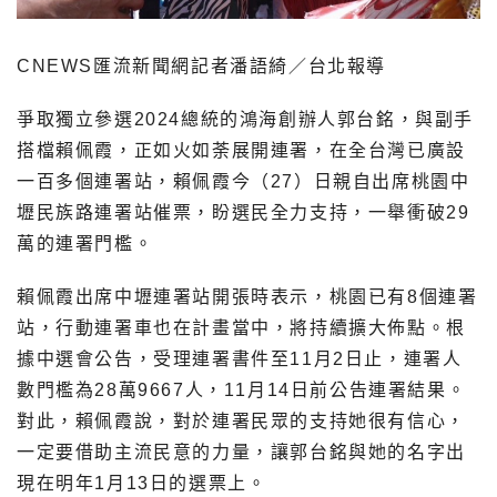
CNEWS匯流新聞網記者潘語綺／台北報導
爭取獨立參選2024總統的鴻海創辦人郭台銘，與副手
搭檔賴佩霞，正如火如荼展開連署，在全台灣已廣設
一百多個連署站，賴佩霞今（27）日親自出席桃園中
壢民族路連署站催票，盼選民全力支持，一舉衝破29
萬的連署門檻。
賴佩霞出席中壢連署站開張時表示，桃園已有8個連署
站，行動連署車也在計畫當中，將持續擴大佈點。根
據中選會公告，受理連署書件至11月2日止，連署人
數門檻為28萬9667人，11月14日前公告連署結果。
對此，賴佩霞說，對於連署民眾的支持她很有信心，
一定要借助主流民意的力量，讓郭台銘與她的名字出
現在明年1月13日的選票上。