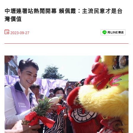
中壢連署站熱鬧開幕 賴佩霞：主流民意才是台
灣價值
2023-09-27