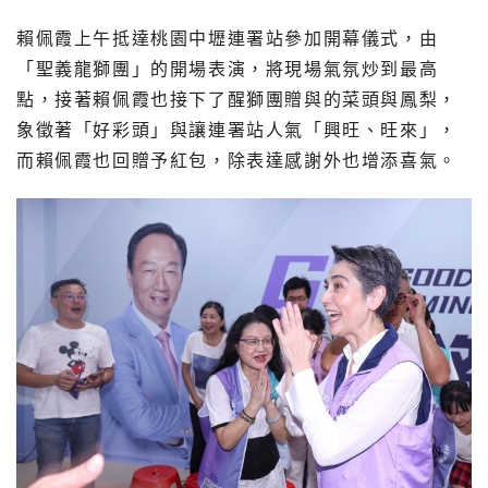
賴佩霞上午抵達桃園中壢連署站參加開幕儀式，由
「聖義龍獅團」的開場表演，將現場氣氛炒到最高
點，接著賴佩霞也接下了醒獅團贈與的菜頭與鳳梨，
象徵著「好彩頭」與讓連署站人氣「興旺、旺來」，
而賴佩霞也回贈予紅包，除表達感謝外也增添喜氣。