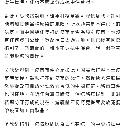
衛生標準，雞蛋不應該分成抗中保台蛋。
對此，吳欣岱說明，雞隻打疫苗雖可降低症狀，卻可
能增加其他禽種感染的風險，所以通常是不得已下的
決定。而中國給雞隻打的疫苗是否為減毒疫苗，也沒
有任何資訊公開，貿然進口太過冒險。且已經有國際
指引了，游毓蘭的「雞蛋不要抗中保台」說，似乎有
意識形態的問題。
吳欣岱舉例，疫苗事件亦是如此，国民党打壓本土疫
苗產業後，鼓吹打不到疫苗的恐慌，然後挾著這股民
怨施壓政府開放公認效力最低的中國疫苗。豬肉事件
也同樣地，在近年台灣口蹄疫、傳統豬瘟拔針，非洲
豬瘟防守有成的現在，游毓蘭年初時竟提案要放寬攜
帶疫區加工肉製品。
吳欣岱指出，疫情期間因為資訊有統一的中央指揮中