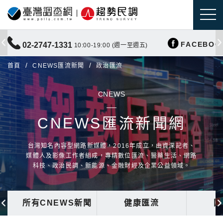
FACEBOO
02-2747-1331
10:00-19:00 (週一至週五)
首頁
CNEWS匯流新聞
政治匯流
CNEWS
CNEWS匯流新聞網
台灣知名內容型網路新媒體，2016年成立，由資深記者、
媒體人及影像工作者組成，專精數位匯流、醫藥生活、網路
科技、政治民調、新能源、金融財經及企業公益領域。
所有CNEWS新聞
健康匯流
國