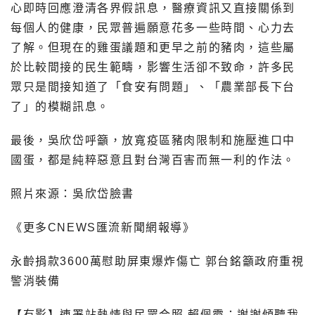
心即時回應澄清各界假訊息，醫療資訊又直接關係到
每個人的健康，民眾普遍願意花多一些時間、心力去
了解。但現在的雞蛋議題和更早之前的豬肉，這些屬
於比較間接的民生範疇，影響生活卻不致命，許多民
眾只是間接知道了「食安有問題」、「農業部長下台
了」的模糊訊息。
最後，吳欣岱呼籲，放寬疫區豬肉限制和施壓進口中
國蛋，都是純粹惡意且對台灣百害而無一利的作法。
照片來源：吳欣岱臉書
《更多CNEWS匯流新聞網報導》
永齡捐款3600萬慰助屏東爆炸傷亡 郭台銘籲政府重視
警消裝備
【有影】連署站熱情與民眾合照 賴佩霞：謝謝傾聽我