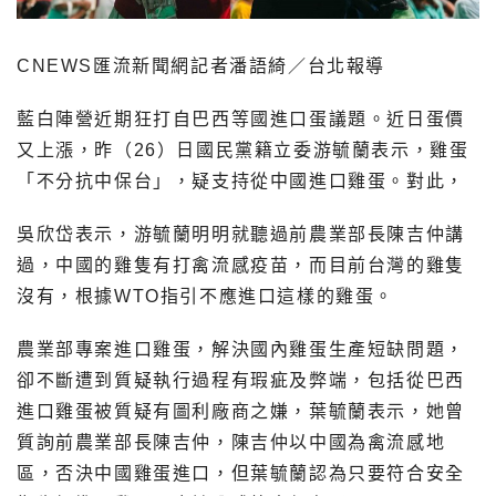
CNEWS匯流新聞網記者潘語綺／台北報導
藍白陣營近期狂打自巴西等國進口蛋議題。近日蛋價
又上漲，昨（26）日國民黨籍立委游毓蘭表示，雞蛋
「不分抗中保台」，疑支持從中國進口雞蛋。對此，
吳欣岱表示，游毓蘭明明就聽過前農業部長陳吉仲講
過，中國的雞隻有打禽流感疫苗，而目前台灣的雞隻
沒有，根據WTO指引不應進口這樣的雞蛋。
農業部專案進口雞蛋，解決國內雞蛋生產短缺問題，
卻不斷遭到質疑執行過程有瑕疵及弊端，包括從巴西
進口雞蛋被質疑有圖利廠商之嫌，葉毓蘭表示，她曾
質詢前農業部長陳吉仲，陳吉仲以中國為禽流感地
區，否決中國雞蛋進口，但葉毓蘭認為只要符合安全