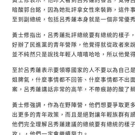
黃士修表示，他昨天看到呂秀蓮的發言，覺得
暗酸郭台銘，因為她批評拿女性來裝飾，這件
至到副總統，包括呂秀蓮本身就是一個非常優
黃士修指出，呂秀蓮批評總統要有總統的樣子
好辦了民進黨的青年營隊，他覺得就從政者來
並不純然只是說找年輕人嘻嘻哈哈，所以他覺
至於呂秀蓮表示要領導國家的人不要以為自己
姐脾氣，什麼事情都不回答、什麼事情都不出
案，呂秀蓮講話非常的高竿，不帶痕跡的酸了
黃士修強調，作為在野陣營，他們想要爭取更
出更多的青年政策，而且是絕對讓年輕族群有
他們完全理解呂秀蓮建議的總統要有總統的樣
攻」，他們一定會繼續努力。