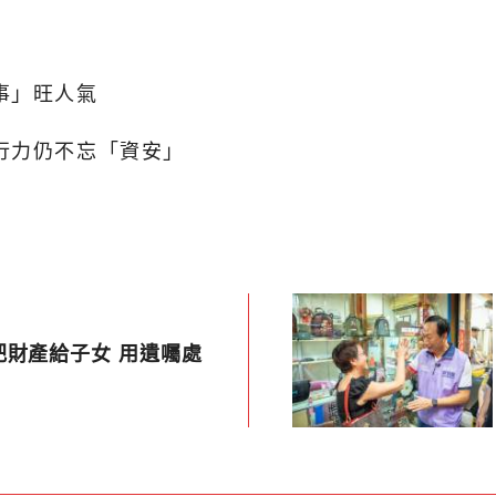
事」旺人氣
行力仍不忘「資安」
把財產給子女 用遺囑處