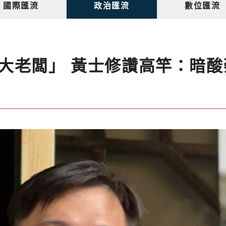
國際匯流
政治匯流
數位匯流
大老闆」 黃士修讚高竿：暗酸