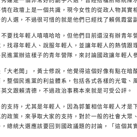
呂秀蓮是一個非常好的副手人選，曾經搭檔前總統陳
事情在政壇上是一個共識，現今女性的從政人物其實
秀的人選，不過很可惜的就是他們已經找了賴佩霞當
，不要找年輕人嘻嘻哈哈，但他們目前還沒有辦青年
說，找尋年輕人、說服年輕人，並讓年輕人的熱情跟
得民進黨辦這樣子的青年營隊，來討論國政讓年輕人
是「大老闆」，黃士修說，他覺得這個好像有點在暗
面，整個民進黨的利益體系，包括各式各樣的光電、
蔡英文跟賴清德，不過政治事務本來就是可受公評。
多的支持，尤其是年輕人，因為郭董相信年輕人才是
感的政策，來爭取大家的支持，對於一般的社會大眾
子，總統大選應該要回到國政議題的討論，「這個其