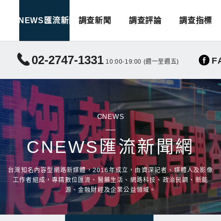
CNEWS匯流新聞
調查新聞
調查評論
調查指標
02-2747-1331
F
10:00-19:00 (週一至週五)
CNEWS
CNEWS匯流新聞網
台灣知名內容型網路新媒體，2016年成立，由資深記者、媒體人及影像
工作者組成，專精數位匯流、醫藥生活、網路科技、政治民調、新能
源、金融財經及企業公益領域。