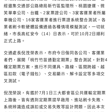
經邀集交通部公路總局新竹區監理所、桃園捷運、微
笑單車公司、台鐵、2家票證公司、3家客運業者所屬
車機公司、16家客運業者進行票證系統整合測試，各
業者刷卡軟硬體設備通過各種情境模擬測試，一切就
緒，市長高虹安今（14）日表示，可於10月2日順利
正式上路。
交通處長倪茂榮表示，市府今日偕同各公司、客運業
者們，展開「桃竹竹苗通勤定期票」整合測試，針對4
種定期票方案，進行不同運具、路線、區間跨越、越
區扣款（電子錢包）、交易顯示、解卡設定等多項交
叉測試。
倪茂榮說，有鑑於7月1日三大都會區公共運輸定期票
上路後，皆有遇到定期票提早啟用、進站刷卡失敗、
系統辨識造成誤扣或交易失敗等設計問題，因此本次