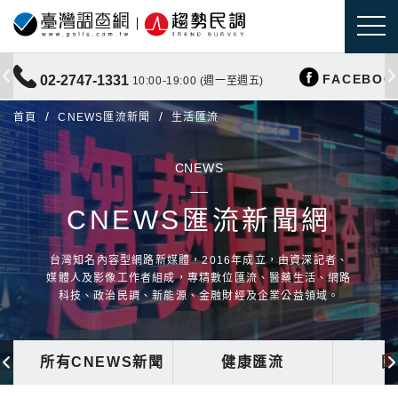
FACEBOO
02-2747-1331
10:00-19:00 (週一至週五)
首頁
CNEWS匯流新聞
生活匯流
CNEWS
CNEWS匯流新聞網
台灣知名內容型網路新媒體，2016年成立，由資深記者、
媒體人及影像工作者組成，專精數位匯流、醫藥生活、網路
科技、政治民調、新能源、金融財經及企業公益領域。
所有CNEWS新聞
健康匯流
國