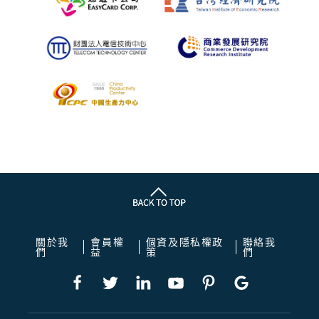
關於我
會員權
個資及隱私權政
聯絡我
們
益
策
們