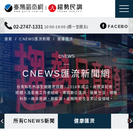
FACEBOO
02-2747-1331
10:00-19:00 (週一至週五)
首頁
CNEWS匯流新聞
健康匯流
CNEWS
CNEWS匯流新聞網
台灣知名內容型網路新媒體，2016年成立，由資深記者、
媒體人及影像工作者組成，專精數位匯流、醫藥生活、網路
科技、政治民調、新能源、金融財經及企業公益領域。
所有CNEWS新聞
健康匯流
國