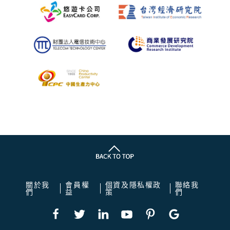
關於我
會員權
個資及隱私權政
聯絡我
們
益
策
們