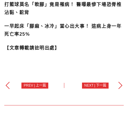
打籃球莫名「軟腳」竟是罹病！ 醫曝最慘下場恐脊椎
沾黏、駝背
一早起床「腳麻、冰冷」當心出大事！ 這病上身一年
死亡率25%
【文章轉載請註明出處】
PREV | 上一篇
NEXT | 下一篇