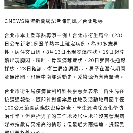
CNEWS匯流新聞網記者陳鈞凱／台北報導
台北市本土登革熱再添一例！台北市衛生局今（23）
日公布新增1例登革熱本土確定病例，為60多歲男
性，居住文山區，8月13日出現發燒症狀，19日起陸
續出現胸悶、嘔吐、骨頭痛等症狀，20日就醫後通報
採檢，23日確診。衛生局疫調顯示，男子在潛伏期間
並無出國、也無中南部活動史，感染源仍有待釐清。
台北市衛生局疾病管制科科長張惠美表示，衛生局在
接獲通報後，隨即針對個案居住地及活動地周圍半徑
100公尺範圍病媒蚊密度調查、孳生源清除及化學防
治作業，但包括男子的工作地及居住地並沒有發現病
媒蚊指數有異常高的情形；但最近大雨連連，提醒民
眾仍要格外小心。