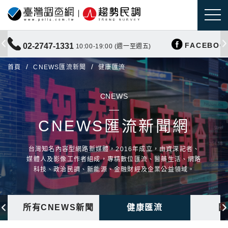
FACEBOO
02-2747-1331
10:00-19:00 (週一至週五)
首頁
CNEWS匯流新聞
健康匯流
CNEWS
CNEWS匯流新聞網
台灣知名內容型網路新媒體，2016年成立，由資深記者、
媒體人及影像工作者組成，專精數位匯流、醫藥生活、網路
科技、政治民調、新能源、金融財經及企業公益領域。
所有CNEWS新聞
健康匯流
國