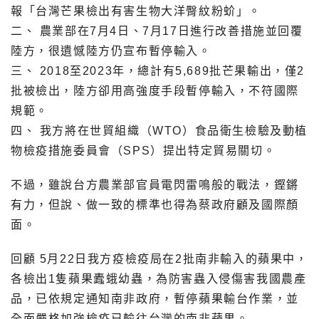
報「台灣芒果檢出有害生物大洋臀紋粉蚧」。
二、 農業部在7月4日、7月17日進行改善措施並回覆
陸方，很遺憾陸方仍宣布暫停輸入。
三、 2018至2023年，總計有5,689批芒果輸出，僅2
批被檢出，陸方卻用高強度手段暫停輸入，不符國際
規範。
四、 我方將在世貿組織（WTO）食品衛生檢驗及動植
物檢疫措施委員會（SPS）提出特定貿易關切。
不過，雖說台方農業部官員電閃雷鳴般的戰法，鏗鏘
有力，但說、做一致的標準也得為蔡政府顧及國際顏
面。
回顧 5月22日我方疫檢疫局在2批南非輸入的蘋果中，
各檢出1隻蘋果蠹蛾幼蟲，為防害蟲入侵傷害我國農產
品，已依規定通知南非政府，暫停蘋果輸台作業，並
全面嚴格加強檢疫已輸往台灣的南非蘋果。