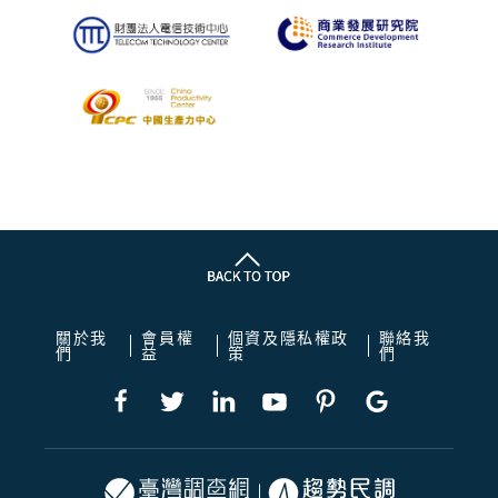
關於我
會員權
個資及隱私權政
聯絡我
們
益
策
們