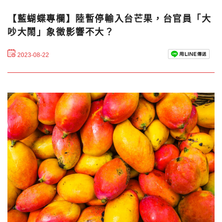
【藍蝴蝶專欄】陸暫停輸入台芒果，台官員「大
吵大鬧」象徵影響不大？
2023-08-22