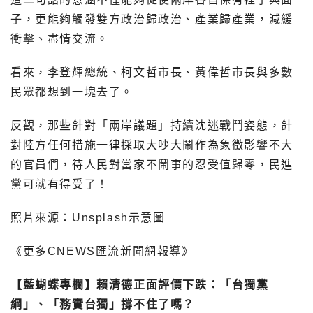
子，更能夠觸發雙方政治歸政治、產業歸產業，減緩
衝擊、盡情交流。
看來，李登輝總統、柯文哲市長、黃偉哲市長與多數
民眾都想到一塊去了。
反觀，那些針對「兩岸議題」持續沈迷戰鬥姿態，針
對陸方任何措施一律採取大吵大鬧作為象徵影響不大
的官員們，待人民對當家不鬧事的忍受值歸零，民進
黨可就有得受了！
照片來源：Unsplash示意圖
《更多CNEWS匯流新聞網報導》
【藍蝴蝶專欄】賴清德正面評價下跌：「台獨黨
綱」、「務實台獨」撐不住了嗎？