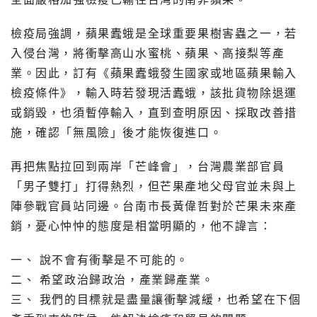
檢疫局強調，蘋果蠹蛾是全球重要果樹害蟲之一，若
入侵台灣，將衝擊高山水蜜桃、蘋果、高接梨等產
業。因此，訂有《蘋果蠹蛾發生國家或地區蘋果輸入
檢疫條件》，輸入時若發現活蠹蛾，該批貨物除退運
或銷毀，也須暫停輸入，直到查明原因、採取改善措
施，確認「無風險」後才能恢復進口。
再把焦點拉回到兩岸「芒峰會」，台灣農業部官員
「男子雙打」打得熱烈，但芒果產地父母官並未與上
陣參戰官員站同邊。台南市長黃偉哲對於芒果未來產
銷，憂心忡忡的態度是相當明顯的，他不諱言：
一、 說不會有衝擊是不可能的。
二、 希望政治歸政治，產業歸產業。
三、 我們的目標就是盡量讓衝擊減緩，也希望在下個