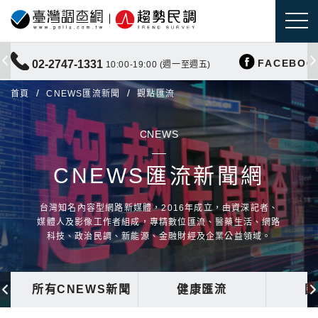
FACEBOO
02-2747-1331
10:00-19:00 (週一至週五)
首頁
CNEWS匯流新聞
觀點匯流
CNEWS
CNEWS匯流新聞網
台灣知名內容型網路新媒體，2016年成立，由資深記者、
媒體人及影像工作者組成，專精數位匯流、醫藥生活、網路
科技、政治民調、新能源、金融財經及企業公益領域。
所有CNEWS新聞
健康匯流
國