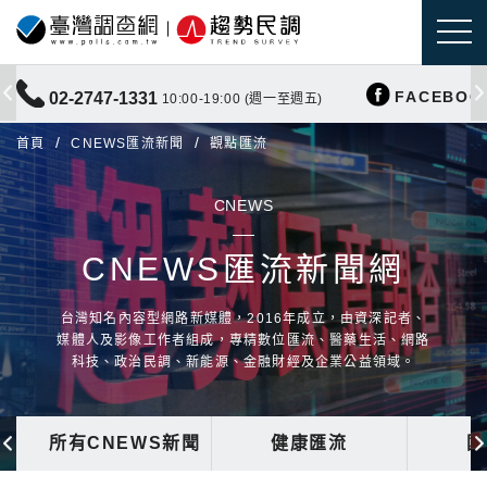
FACEBOO
02-2747-1331
10:00-19:00 (週一至週五)
首頁
CNEWS匯流新聞
觀點匯流
CNEWS
CNEWS匯流新聞網
台灣知名內容型網路新媒體，2016年成立，由資深記者、
媒體人及影像工作者組成，專精數位匯流、醫藥生活、網路
科技、政治民調、新能源、金融財經及企業公益領域。
所有CNEWS新聞
健康匯流
國