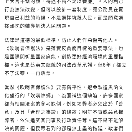
上大言不慚的說「待遇不高不足以養廉」。人的利己
行為無法改變，但可以設計一套制度，讓公務員在實
現自己利益的時候，不是選擇坑殺人民，而是願意選
擇熱忱的輔導解決人民問題。
法律是道德的最低標準，防止人們作惡傷害他人。
《吹哨者保護法》是落實反貪腐目標的重要專法，也
是國際間衡量國家廉能，創造更好經濟環境的重要指
標。這也是蔡英文總統的司法改革承諾，但6年了都立
不了法案，一再跳票。
當然《吹哨者保護法》要有衡平性，避免製造黑函文
化盛行的「吹哨蟑螂」。為彌補這個缺陷，許多國家
都有相關法案的參考範例，例如揭弊者必須出於「善
意」及具「合理之事證」的條款；明訂不實或惡意揭
弊者，依法追究其刑事及行政責任等。這不是不能解
決的問題，但民眾看到的卻是無止盡的拖延，政客們