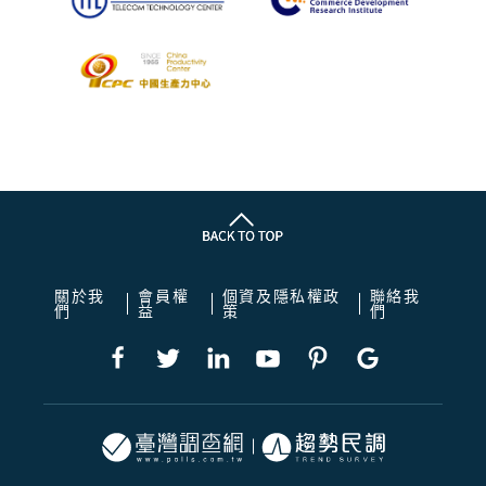
關於我
會員權
個資及隱私權政
聯絡我
們
益
策
們