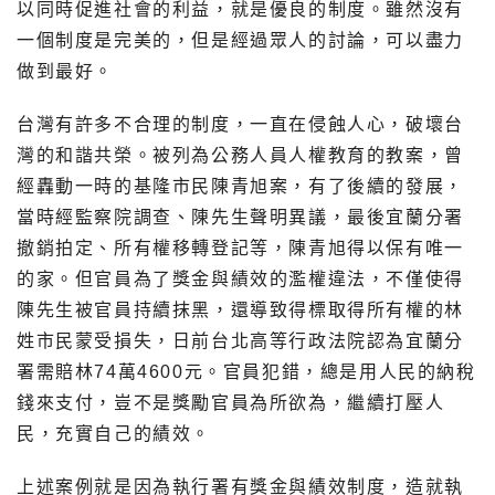
以同時促進社會的利益，就是優良的制度。雖然沒有
一個制度是完美的，但是經過眾人的討論，可以盡力
做到最好。
台灣有許多不合理的制度，一直在侵蝕人心，破壞台
灣的和諧共榮。被列為公務人員人權教育的教案，曾
經轟動一時的基隆市民陳青旭案，有了後續的發展，
當時經監察院調查、陳先生聲明異議，最後宜蘭分署
撤銷拍定、所有權移轉登記等，陳青旭得以保有唯一
的家。但官員為了獎金與績效的濫權違法，不僅使得
陳先生被官員持續抹黑，還導致得標取得所有權的林
姓市民蒙受損失，日前台北高等行政法院認為宜蘭分
署需賠林74萬4600元。官員犯錯，總是用人民的納稅
錢來支付，豈不是獎勵官員為所欲為，繼續打壓人
民，充實自己的績效。
上述案例就是因為執行署有獎金與績效制度，造就執