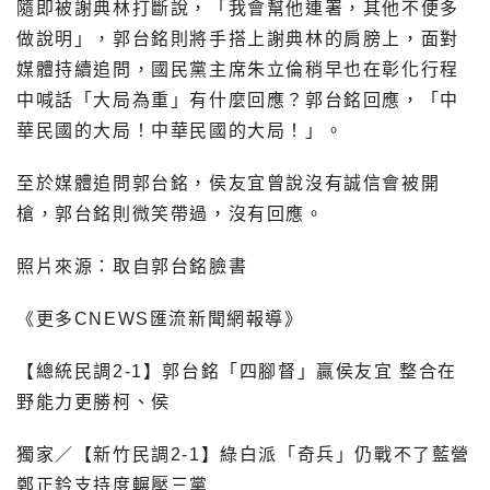
隨即被謝典林打斷說，「我會幫他連署，其他不便多
做說明」，郭台銘則將手搭上謝典林的肩膀上，面對
媒體持續追問，國民黨主席朱立倫稍早也在彰化行程
中喊話「大局為重」有什麼回應？郭台銘回應，「中
華民國的大局！中華民國的大局！」。
至於媒體追問郭台銘，侯友宜曾說沒有誠信會被開
槍，郭台銘則微笑帶過，沒有回應。
照片來源：取自郭台銘臉書
《更多CNEWS匯流新聞網報導》
【總統民調2-1】郭台銘「四腳督」贏侯友宜 整合在
野能力更勝柯、侯
獨家／【新竹民調2-1】綠白派「奇兵」仍戰不了藍營
鄭正鈐支持度輾壓三黨