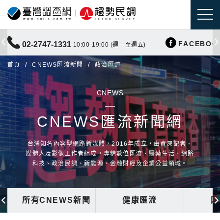
FACEBOO
02-2747-1331
10:00-19:00 (週一至週五)
首頁
CNEWS匯流新聞
政治匯流
CNEWS
CNEWS匯流新聞網
台灣知名內容型網路新媒體，2016年成立，由資深記者、
媒體人及影像工作者組成，專精數位匯流、醫藥生活、網路
科技、政治民調、新能源、金融財經及企業公益領域。
所有CNEWS新聞
健康匯流
國