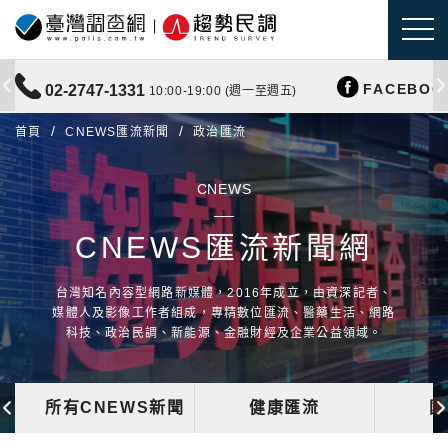
FACEBOO
02-2747-1331
10:00-19:00 (週一至週五)
首頁
CNEWS匯流新聞
政治匯流
CNEWS
CNEWS匯流新聞網
台灣知名內容型網路新媒體，2016年成立，由資深記者、
媒體人及影像工作者組成，專精數位匯流、醫藥生活、網路
科技、政治民調、新能源、金融財經及企業公益領域。
所有CNEWS新聞
健康匯流
國