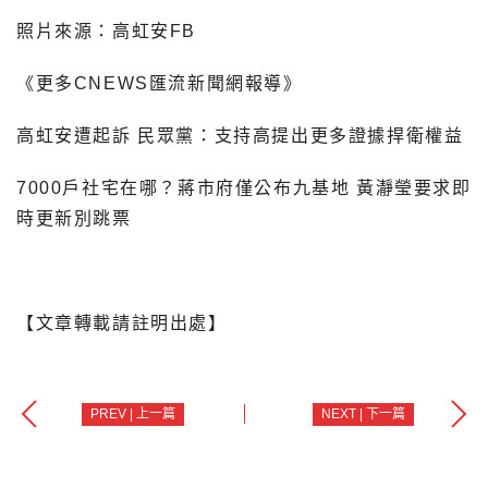
照片來源：高虹安FB
《更多CNEWS匯流新聞網報導》
高虹安遭起訴 民眾黨：支持高提出更多證據捍衛權益
7000戶社宅在哪？蔣市府僅公布九基地 黃瀞瑩要求即
時更新別跳票
【文章轉載請註明出處】
PREV | 上一篇
NEXT | 下一篇