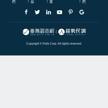
們
益
策
們
Copyright © Polls Corp. All rights reserved.