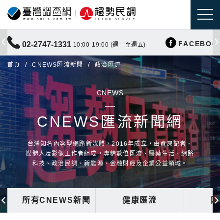
FACEBOO
02-2747-1331
10:00-19:00 (週一至週五)
首頁
CNEWS匯流新聞
政治匯流
CNEWS
CNEWS匯流新聞網
台灣知名內容型網路新媒體，2016年成立，由資深記者、
媒體人及影像工作者組成，專精數位匯流、醫藥生活、網路
科技、政治民調、新能源、金融財經及企業公益領域。
所有CNEWS新聞
健康匯流
國