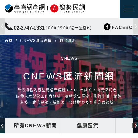
FACEBOO
02-2747-1331
10:00-19:00 (週一至週五)
首頁
CNEWS匯流新聞
政治匯流
CNEWS
CNEWS匯流新聞網
台灣知名內容型網路新媒體，2016年成立，由資深記者、
媒體人及影像工作者組成，專精數位匯流、醫藥生活、網路
科技、政治民調、新能源、金融財經及企業公益領域。
所有CNEWS新聞
健康匯流
國