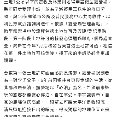
土地1公頃以下的農牧及林業用地得申設微型露營場，
縣府同步受理申請，並為了減輕民眾送件的舟車勞
頓，與16個鄉鎮市公所及縣民服務中心共同收件，以
利民眾就近諮詢與送件。依據「露營場管理要點」，
微型露營場申設流程包括土地許可及興建/登記兩階
段，第一階段土地許可的核發必須通過縣府7個局處審
查，終於在今年7月底核發台東首張土地許可函，相信
在第一件土地許可核發後，接下來的申請勢必會更加
踴躍。
台東第一張土地許可函坐落於長濱鄉，露營場規劃者
為一對李氏父子，6年前因嚮往台東慢步調的生活，從
北部移居長濱，露營場以「心泊」為名，希望前來遊
玩的旅客都能安心停泊、自在享受。李宇謙表示，自
家的農場位居高處，一眼望去可將太平洋盡收眼底，
清晨還能迎接日出的曙光，得天獨厚的地理位置正是
決定申設露營場的主要契機。