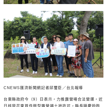
CNEWS匯流新聞網記者邱璽臣／台北報導
台東縣政府今（9）日表示，力推露營場合法營運，近
日核發花東首件微型露營場土地許可，縣長饒慶鈴昨