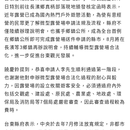
日特別前往長濱鄉真柄部落現地頒發核定函時表示，
近年露營已成為國內熱門戶外遊憩活動，為使有意經
營的民眾更了解微型露營場申請法規及流程，縣府不
僅陸續辦理說明會，也攜手鄉鎮公所，成為全台首例
在鄉鎮公所即可完成露營場送件申請的縣市，8月將在
長濱等3鄉鎮再辦說明會，持續輔導微型露營場合法
化，進一步促進台東觀光發展。
饒慶鈴提到，恭喜申請人李先生順利通過第一階段，
也謝謝他對申辦微型露營場合法化過程的耐心與毅
力，因露營場的設立攸關遊客安全，必須通過府內外
包括交觀處、建設處、原民處、農業處、地政處、環
保局及消防局等7個局處嚴密審查，因此審查過程較為
費時。
台東縣府表示，中央於去年7月修法放寬規定，非都市