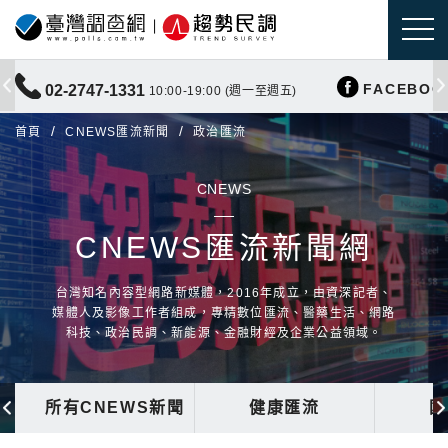
FACEBOO
02-2747-1331
10:00-19:00 (週一至週五)
首頁
CNEWS匯流新聞
政治匯流
CNEWS
CNEWS匯流新聞網
台灣知名內容型網路新媒體，2016年成立，由資深記者、
媒體人及影像工作者組成，專精數位匯流、醫藥生活、網路
科技、政治民調、新能源、金融財經及企業公益領域。
所有CNEWS新聞
健康匯流
國