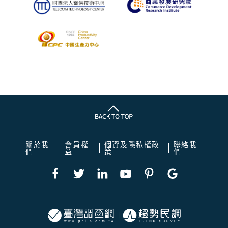
關於我
會員權
個資及隱私權政
聯絡我
們
益
策
們