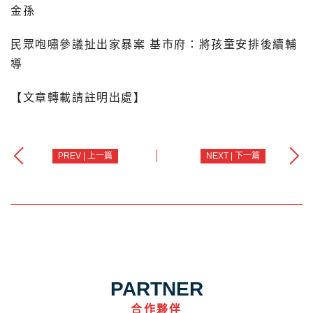
金孫
民眾咆嘯參議扯出家暴案 基市府：將孩童安排後續輔
導
【文章轉載請註明出處】
PREV | 上一篇
NEXT | 下一篇
PARTNER
合作夥伴