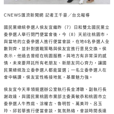
CNEWS匯流新聞網 記者王千豪／台北報導
國民黨總統參選人侯友宜繼昨（7）日和雙北國民黨立
委參選人舉行閉門便當會後，今（8）天前往桃園市，
與當地的立委參選人進行便當會談，在地6名參選人全
數到齊，並針對選戰策略與侯友宜進行意見交換。侯
表示，他過去曾經在桃園服務，與地方有非常深的感
情，未來要拜託所有老朋友、新朋友同心齊力，讓國
民黨總統及立委參選人都能當選；一名立委參選人在
會中稱讚，侯友宜性格接地氣，基層魅力強。
侯友宜今天率領競選辦公室執行長金溥聰、副執行長
謝政達，與國民黨桃園市黨部主委黃敏恭和桃園市立
委參選人牛煦庭、涂權吉、魯明哲、萬美玲、呂玉
玲、邱若華進行便當會談，氣氛熱絡，會談時間長達