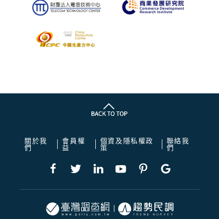
關於我
會員權
個資及隱私權政
聯絡我
們
益
策
們