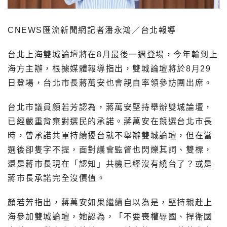
CNEWS匯流新聞網記者潘永鴻／台北報導
台北上海雙城論壇將在8月最後一週登場，今年輪到上
海方主辦，根據媒體報導指出，雙城論壇將於8月29
日登場，台北市長
蔣萬安
也會親自率領參訪團出席。
台北市議員顏若芳認為，蔣萬安堅持舉辦雙城論壇，
已經嚴重背棄對選民的承諾。蔣萬安在競選台北市長
時，曾承諾共軍持續擾台就不舉辦雙城論壇，但在當
選後卻隻字不提，面對議會監督也閃爍其詞、雙標，
還是蔣市長現在「認知」共機已經沒有繞台了？或是
蔣市長承諾完全沒價值。
顏若芳指出，蔣萬安如果繼續自以為是，堅持親赴上
海參加雙城論壇，她認為，「不要喪權辱國、捍衛國