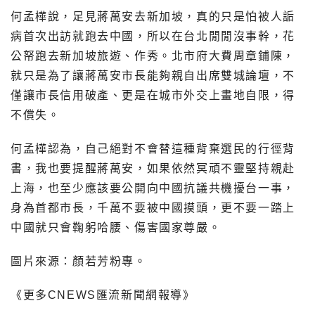
何孟樺說，足見蔣萬安去新加坡，真的只是怕被人詬
病首次出訪就跑去中國，所以在台北閒閒沒事幹，花
公帑跑去新加坡旅遊、作秀。北市府大費周章鋪陳，
就只是為了讓蔣萬安市長能夠親自出席雙城論壇，不
僅讓市長信用破產、更是在城市外交上畫地自限，得
不償失。
何孟樺認為，自己絕對不會替這種背棄選民的行徑背
書，我也要提醒蔣萬安，如果依然冥頑不靈堅持親赴
上海，也至少應該要公開向中國抗議共機擾台一事，
身為首都市長，千萬不要被中國摸頭，更不要一踏上
中國就只會鞠躬哈腰、傷害國家尊嚴。
圖片來源：顏若芳粉專。
《更多CNEWS匯流新聞網報導》