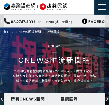
FACEBOO
02-2747-1331
10:00-19:00 (週一至週五)
首頁
CNEWS匯流新聞
政治匯流
CNEWS
CNEWS匯流新聞網
台灣知名內容型網路新媒體，2016年成立，由資深記者、
媒體人及影像工作者組成，專精數位匯流、醫藥生活、網路
科技、政治民調、新能源、金融財經及企業公益領域。
所有CNEWS新聞
健康匯流
國