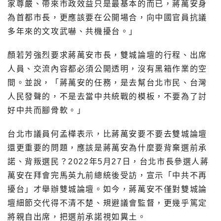
家尊嚴、帶來市政效益只是最基本的而已，蔣萬安身
為首都市長，更應該要在公開場合，向中國官員抗議
多年來的文攻武嚇、共機擾台。」
顏若芳強烈要求蔣萬安市長，雙城論壇的行程、出席
人員、交流內容都必須公開透明，沒有黑箱作業的空
間。並說，「蔣萬安的任務，是去幫台北市民、台灣
人民發聲的，不是去當中共統戰的模板，不要為了討
好中共而腳骨軟。」
台北市議員何孟樺表示，比蔣萬安要不要去雙城論壇
還更重要的問題，應該是蔣萬安為什麼要背棄選前承
諾、背叛選民？2022年5月27日，台北市長參選人蔣
萬安在拜會完馬英九前總統後受訪，宣示「中共不再
擾台」才舉辦雙城論壇。如今，蔣萬安不僅對雙城論
壇細節交代得不清不楚、規避議會監督，更幾乎篤定
將親自出席，把選前承諾視如糞土。