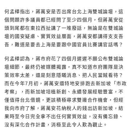
何孟樺指出，蔣萬安是否出席台北上海雙城論壇，這
個問題許多議員都已經問了至少四個月，但蔣萬安從
頭到尾都在東拉西扯講了一堆廢話，無論是在雙城論
壇的國安疑慮、實質效益層面，蔣萬安都講得支支吾
吾，難道是要去上海是要跟中國官員比賽講官話嗎？
何孟樺認為，蔣市府花了四個月遲遲不願公布雙城論
壇細節，最終仍被媒體揭露，真不知道市府團隊是決
策效率太差，還是刻意隱瞞消息、把人民當賊看待？
而在今年7月初，蔣萬安還特地安排跑去新加坡「市政
考察」，而新加坡培植新創、永續發展經驗豐富，不
僅值得台北借鏡，更該積極尋求雙邊合作機會，但經
我向市府了解，蔣萬安花納稅人的錢出訪新加坡，結
果時至今日完全拿不出任何實質效益，沒有備忘錄、
沒有深化合作計畫，消極至此令人歎為觀止。