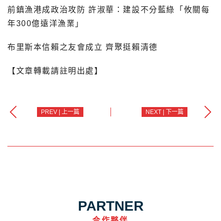
前鎮漁港成政治攻防 許淑華：建設不分藍綠「攸關每
年300億遠洋漁業」
布里斯本信賴之友會成立 齊聚挺賴清德
【文章轉載請註明出處】
PREV | 上一篇
NEXT | 下一篇
PARTNER
合作夥伴