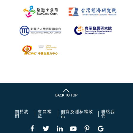
關於我
會員權
個資及隱私權政
聯絡我
們
益
策
們