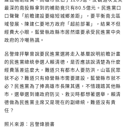
最深的南投縣拿到的補助竟只有80.5億元。民進黨口
口聲聲「前瞻建設要縮短城鄉差距」，要平衡南北區
域發展、陳建仁要地方政府「超前部署」，結果不但
經費大小眼，藍營執政縣市居然還要承受民進黨中央
政府的冷嘲熱諷。
呂謦煒抨擊曾說要民進黨選將走入基層說明前瞻計畫
的民進黨總統參選人賴清德，是否應該說清楚為什麼
經費落差這麼大，難道只有都市人要防洪，山區民眾
就不必？難道只有綠營縣市需要建設，藍營縣市就不
必？民進黨為了捧高雄市長陳其邁，不惜踐踏其他縣
市，選舉選到連政府防災、救災時都想著選舉，賴清
德做為民進黨主席又是現在的副總統，難道沒有責
任？
照片來源：呂謦煒臉書