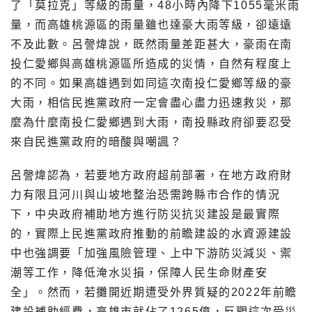
了「莫拉克」等級的雨量，48小時內降下1055毫米雨
量，而高雄桃源區的雨量雖也達豪大雨等級，卻遠遠
不及此數。呂謦煒說，既然雨量差距甚大，豪雨在南
投仁愛鄉與高雄桃源區所造成的災情，自然有程度上
的不同。如果高雄遇到如同這次南投仁愛鄉等級的豪
大雨，相信民進黨政府一定會盡心盡力迅速救災，那
麼為什麼南投仁愛鄉遇到大雨，南投縣政府卻要忍受
來自民進黨政府的暗酸與嘲諷？
呂謦煒認為，若要地方政府超前部署，在地方政府財
力有限且河川與山坡地整治恐需跨縣市合作的情況
下，中央政府補助地方進行防災抗災建設是最實際
的，實際上民進黨政府推動的前瞻建設的水資源建設
中也強調要「加強風險管理、上中下游防災減災、禦
潮等工作，降低淹水災損，保障人民生命財產安
全」。然而，若攤開近期遭受外界質疑的2022年前瞻
建設補助經費，高雄市就佔了1265億，反觀這次受災