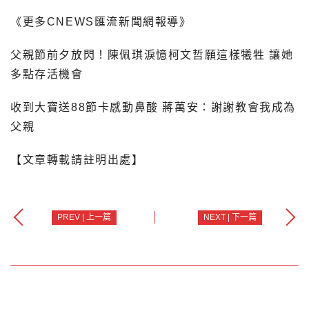
《更多CNEWS匯流新聞網報導》
父親節前夕放閃！陳佩琪淚憶柯文哲願這樣犧牲 讓她
多點存活機會
收到大寶送88節卡感動鼻酸 蔣萬安：謝謝教會我成為
父親
【文章轉載請註明出處】
PREV | 上一篇
NEXT | 下一篇