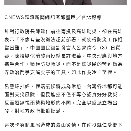
CNEWS匯流新聞網記者邱璽臣／台北報導
針對行政院長陳建仁前往南投及高雄勘災，卻在高雄
表示「不像有些沒辦法超前部署，就使得防災工作相
當困難」，中國國民黨副發言人呂謦煒今（8）日質
疑，陳揆疑似暗酸南投縣長許淑華，中央理應與地方
攜手合作，積極防災救災，而不是拿災民的苦難做為
弄政治鬥爭耍嘴皮子的工具，如此作為冷血至極。
呂謦煒批評，極端氣候將成為常態，台灣各地都可能
面對天災風險，但民進黨不僅不專心認真好好救災，
反而還無視雨勢與地形的不同，完全以黨派立場出
發，對地方政府批飽批滿。
這次卡努颱風尾造成的豪雨災情，在南投縣仁愛鄉下