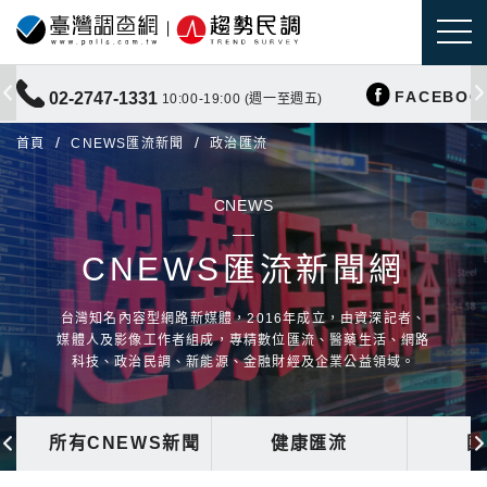
FACEBOO
02-2747-1331
10:00-19:00 (週一至週五)
首頁
CNEWS匯流新聞
政治匯流
CNEWS
CNEWS匯流新聞網
台灣知名內容型網路新媒體，2016年成立，由資深記者、
媒體人及影像工作者組成，專精數位匯流、醫藥生活、網路
科技、政治民調、新能源、金融財經及企業公益領域。
所有CNEWS新聞
健康匯流
國