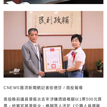
CNEWS匯流新聞網記者徐德芬 / 南投報導
南投縣前議員曾振炎去年涉嫌透過樁腳以1票500元買
票，檢察官將曾振炎、樁腳等人涉犯《公職人員選舉