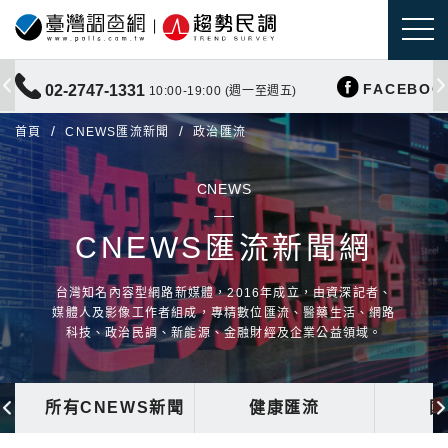
FACEBOO
02-2747-1331
10:00-19:00 (週一至週五)
首頁
CNEWS匯流新聞
政治匯流
CNEWS
CNEWS匯流新聞網
台灣知名內容型網路新媒體，2016年成立，由資深記者、
媒體人及影像工作者組成，專精數位匯流、醫藥生活、網路
科技、政治民調、新能源、金融財經及企業公益領域。
所有CNEWS新聞
健康匯流
國