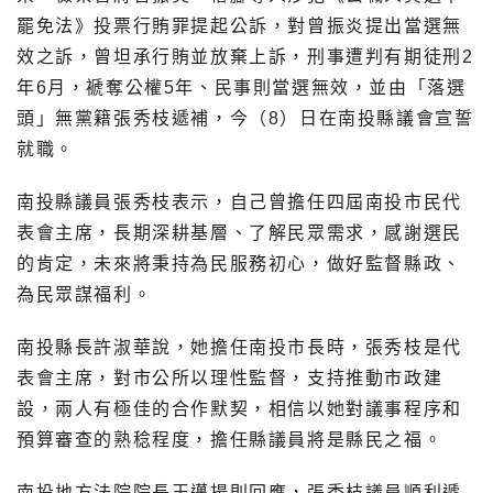
罷免法》投票行賄罪提起公訴，對曾振炎提出當選無
效之訴，曾坦承行賄並放棄上訴，刑事遭判有期徒刑2
年6月，褫奪公權5年、民事則當選無效，並由「落選
頭」無黨籍張秀枝遞補，今（8）日在南投縣議會宣誓
就職。
南投縣議員張秀枝表示，自己曾擔任四屆南投市民代
表會主席，長期深耕基層、了解民眾需求，感謝選民
的肯定，未來將秉持為民服務初心，做好監督縣政、
為民眾謀福利。
南投縣長許淑華說，她擔任南投市長時，張秀枝是代
表會主席，對市公所以理性監督，支持推動市政建
設，兩人有極佳的合作默契，相信以她對議事程序和
預算審查的熟稔程度，擔任縣議員將是縣民之福。
南投地方法院院長王邁揚則回應，張秀枝議員順利遞