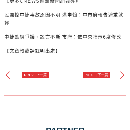
《更多CNEWS匯流新聞網報導》
民團控中捷事故原因不明 洪申翰：中市府報告避重就
輕
中捷藍線爭議、謠言不斷 市府：依中央指示6度修改
【文章轉載請註明出處】
PREV | 上一篇
NEXT | 下一篇