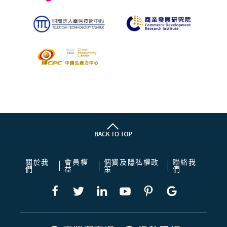
關於我
會員權
個資及隱私權政
聯絡我
們
益
策
們