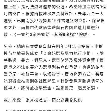
補上任，是司法還她遲來的公道，希望她加速填補9個
月的空白。根據南投地檢署資料統計，去年九合一大
選後，已向南投地院提起15件當選無效之訴，除曾振
炎之外，南投市代歐陽燦岳與石杏國也遭判當選無
效，另一審的3案未審結、其餘9案遭地院駁回。
另外，總統及立委選舉將在明年1月13日投票，中彰
投苗地檢署皆成立「查察賄選及暴力執行小組」，除
將賄選、暴力、假訊息、選舉賭盤及境外資金等干擾
選舉之不法犯罪介入選舉列為查察重點，也透過轄內
警分局、社群平台，以短影音、實地巡迴方式，將反
賄選觀念推廣到各社區鄰里。針對發覺有賄選情況的
檢舉人，將發放檢舉獎金，鼓勵民眾一起反賄選。
照片來源：張秀枝臉書、南投縣議會提供