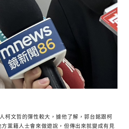
選人柯文哲的彈性較大，據他了解，郭台銘跟柯
地方黨籍人士會來做遊說，但傳出來就變成有見