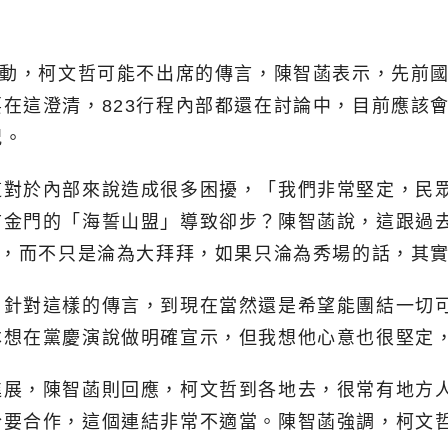
活動，柯文哲可能不出席的傳言，陳智菡表示，先前國
在這澄清，823行程內部都還在討論中，目前應該會
況。
這對於內部來說造成很多困擾，「我們非常堅定，民
前金門的「海誓山盟」導致卻步？陳智菡說，這跟過
動，而不只是淪為大拜拜，如果只淪為秀場的話，其實
，針對這樣的傳言，到現在當然還是希望能團結一切
本想在黨慶演說做明確宣示，但我想他心意也很堅定
進展，陳智菡則回應，柯文哲到各地去，很常有地方
於要合作，這個連結非常不適當。陳智菡強調，柯文