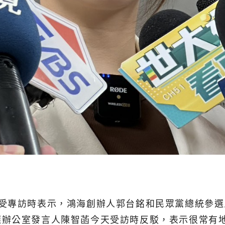
接受專訪時表示，鴻海創辦人郭台銘和民眾黨總統參
選辦公室發言人陳智菡今天受訪時反駁，表示很常有