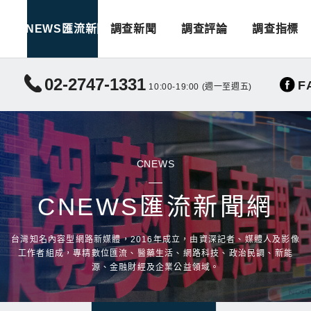
CNEWS匯流新聞
調查新聞
調查評論
調查指標
02-2747-1331
F
10:00-19:00 (週一至週五)
CNEWS
CNEWS匯流新聞網
台灣知名內容型網路新媒體，2016年成立，由資深記者、媒體人及影像
工作者組成，專精數位匯流、醫藥生活、網路科技、政治民調、新能
源、金融財經及企業公益領域。