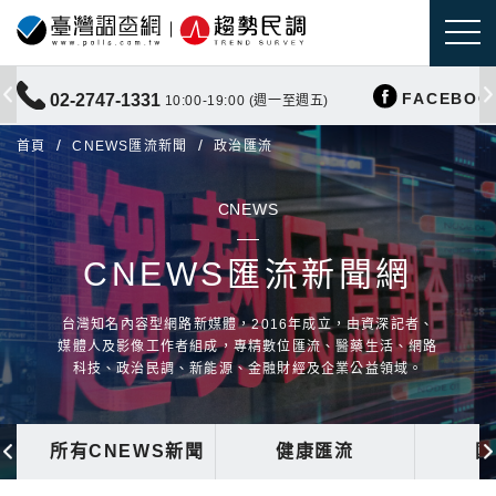
FACEBOO
02-2747-1331
10:00-19:00 (週一至週五)
首頁
CNEWS匯流新聞
政治匯流
CNEWS
CNEWS匯流新聞網
台灣知名內容型網路新媒體，2016年成立，由資深記者、
媒體人及影像工作者組成，專精數位匯流、醫藥生活、網路
科技、政治民調、新能源、金融財經及企業公益領域。
所有CNEWS新聞
健康匯流
國