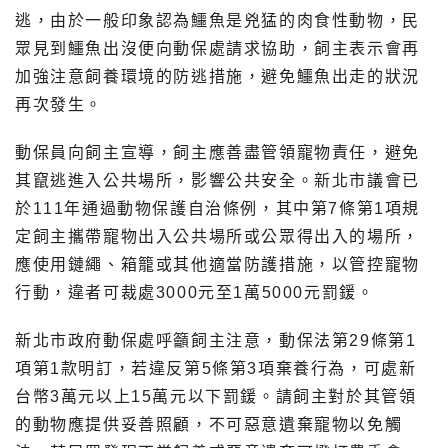
逃，由於一般印象認為鱷魚是兇猛的肉食性動物，民
眾見到鱷魚出沒便向動保處請求協助，飼主表示會再
加強注意飼養環境的防逃措施，避免鱷魚出走的狀況
再次發生。
動保員向飼主宣導，飼主應善盡管領寵物責任，避免
其竄逃進入公共場所，影響公共安全。新北市議會已
於111年通過動物保護自治條例，其中第7條第1項規
定飼主攜帶寵物出入公共場所或公眾得出入的場所，
應使用鏈繩、箱籠或其他適當防護措施，以管控寵物
行動，違者可裁處3000元至1萬5000元罰鍰。
新北市政府動保處呼籲飼主注意，動保法第29條第1
項第1款明訂，若違反第5條第3項棄養行為，可處新
台幣3萬元以上15萬元以下罰鍰。請飼主對於其管領
的動物應提供妥善照顧，不可惡意遺棄寵物以免觸