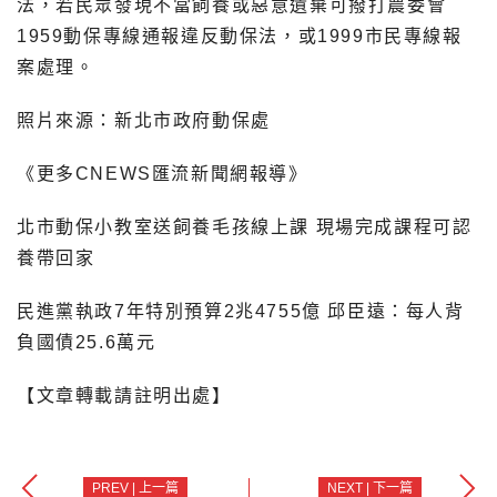
法，若民眾發現不當飼養或惡意遺棄可撥打農委會
1959動保專線通報違反動保法，或1999市民專線報
案處理。
照片來源：新北市政府動保處
《更多CNEWS匯流新聞網報導》
北市動保小教室送飼養毛孩線上課 現場完成課程可認
養帶回家
民進黨執政7年特別預算2兆4755億 邱臣遠：每人背
負國債25.6萬元
【文章轉載請註明出處】
PREV | 上一篇
NEXT | 下一篇