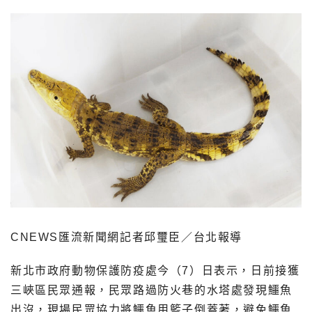
CNEWS匯流新聞網記者邱璽臣／台北報導
新北市政府動物保護防疫處今（7）日表示，日前接獲
三峽區民眾通報，民眾路過防火巷的水塔處發現鱷魚
出沒，現場民眾協力將鱷魚用籃子倒蓋著，避免鱷魚