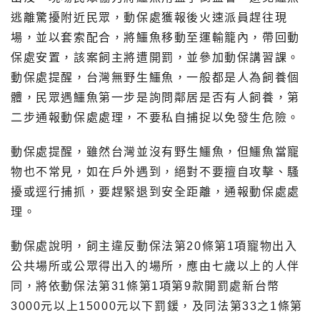
逃離驚擾附近民眾，動保處獲報後火速派員趕往現
場，並以套索配合，將鱷魚移動至運輸籠內，帶回動
保處安置，該案飼主將遭開罰，並參加動保講習課。
動保處提醒，台灣無野生鱷魚，一般都是人為飼養個
體，民眾遇鱷魚第一步是詢問鄰居是否有人飼養，第
二步通報動保處處理，不要私自捕捉以免發生危險。
動保處提醒，雖然台灣並沒有野生鱷魚，但鱷魚當寵
物也不常見，如在戶外遇到，絕對不要擅自攻擊、騷
擾或逕行捕抓，要趕緊退到安全距離，通報動保處處
理。
動保處說明，飼主違反動保法第20條第1項寵物出入
公共場所或公眾得出入的場所，應由七歲以上的人伴
同，將依動保法第31條第1項第9款開罰處新台幣
3000元以上15000元以下罰鍰，及同法第33之1條第