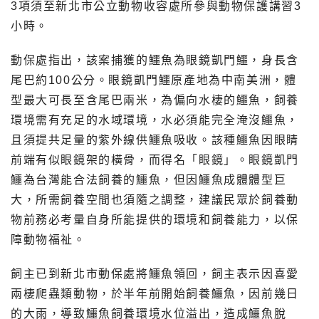
3項須至新北市公立動物收容處所參與動物保護講習3
小時。
動保處指出，該案捕獲的鱷魚為眼鏡凱門鱷，身長含
尾巴約100公分。眼鏡凱門鱷原產地為中南美洲，體
型最大可長至含尾巴兩米，為偏向水棲的鱷魚，飼養
環境需有充足的水域環境，水必須能完全淹沒鱷魚，
且須提共足量的紫外線供鱷魚吸收。該種鱷魚因眼睛
前端有似眼鏡架的橫骨，而得名「眼鏡」。眼鏡凱門
鱷為台灣能合法飼養的鱷魚，但因鱷魚成體體型巨
大，所需飼養空間也須隨之調整，建議民眾於飼養動
物前務必考量自身所能提供的環境和飼養能力，以保
障動物福祉。
飼主已到新北市動保處將鱷魚領回，飼主表示因喜愛
兩棲爬蟲類動物，於半年前開始飼養鱷魚，因前幾日
的大雨，導致鱷魚飼養環境水位溢出，造成鱷魚脫