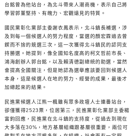
台銘曾為他站台，為北斗帶來人潮商機，表示自己將
學習郭董堅持、有魄力、宏觀遠見的特質。
國民黨彰化黨部主委謝衣鳳表示，北斗鎮長補選，涉
及到每一個候選人的努力程度，當選的顏宏霖過去曾
鍥而不捨的競選三次，這一次獲得北斗鎮民的認同支
持勝選。她提到，像全國知名度高的柯文哲前市長、
鴻海創辦人郭台銘，以及賴清德副總統的助選，當然
會提高全國關注，但是她認為選舉應該要回到候選人
本身，這是候選人在地的努力、經營的成果，最後才
加總起來的結果。
民進黨候選人江熊一楓雖有眾多政壇人士連番站台，
卻僅獲得2523票，位居第三，民進黨彰化黨部主委楊
富鈞回應，民進黨在北斗鎮的支持度，從過去到現在
大多落在30%，地方基層組織跟基層很重要，兩位可
敬對手在地方深根多年，在組織、社會面有一定程