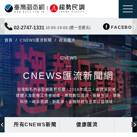
FACEBOO
02-2747-1331
10:00-19:00 (週一至週五)
首頁
CNEWS匯流新聞
政治匯流
CNEWS
CNEWS匯流新聞網
台灣知名內容型網路新媒體，2016年成立，由資深記者、
媒體人及影像工作者組成，專精數位匯流、醫藥生活、網路
科技、政治民調、新能源、金融財經及企業公益領域。
所有CNEWS新聞
健康匯流
國