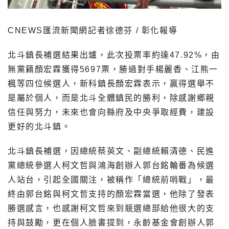
CNEWS匯流新聞網記者徐德芬 / 彰化報導
北斗鎮長補選結果出爐，此次投票率約達47.92%，由
無黨籍顏宏霖獲得5697票，勝過對手楊麗香、江熊一
楓等四位候選人，新科鎮長顏宏霖表示，贏得選舉不
是屬於個人，而是北斗全體鎮民的勝利，除感謝鄉親
信任與努力，未來也會向縣府及中央爭取經費，建設
更好的北斗鎮。
北斗鎮長補選，因總統蔡英文、副總統賴清德、民進
黨總統參選人柯文哲與鴻海創辦人郭台銘輪番為候選
人站台，引起全國關注，被稱作「總統前哨戰」，最
終由郭台銘與柯文哲支持的顏宏霖當選，他除了發表
勝選感言，也感謝柯文哲來到競選總部給他很大的支
持與鼓勵，更在個人臉書提到，永齡基金會創辦人郭