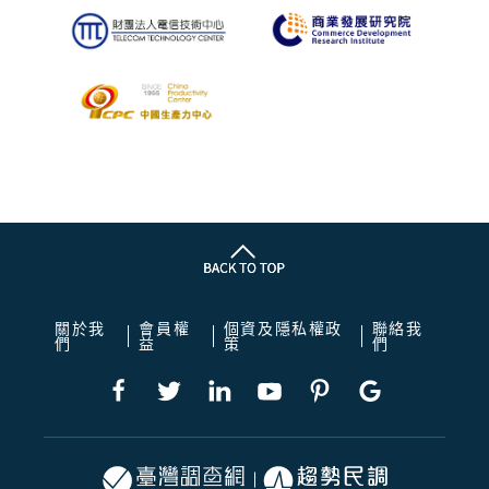
關於我
會員權
個資及隱私權政
聯絡我
們
益
策
們