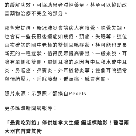
的緩解功效，可協助患者減輕藥量，甚至可以協助改
善藥物治療不完全的部分。
郭哲宏提醒，新冠肺炎會讓病人有嗅覺、味覺失調，
也會有一些長冠後遺症如疲倦、頭痛、失眠等，這位
兩次確診的國中老師的雙側耳鳴症狀，極可能也是長
新冠的一種症狀，值得民眾提高警覺。一般來說，耳
鳴有單側和雙側，單側耳鳴的原因有中耳積水或中耳
炎、鼻咽癌、鼻竇炎、外耳道發炎等；雙側耳鳴通常
與情緒壓力、睡眠障礙、偏頭痛、感冒有關。
照片來源：示意照／翻攝自Pexels
更多匯流新聞網報導：
「最貴吃到飽」停供加拿大生蠔 鎘超標陰影！醫曝兩
大器官首當其衝