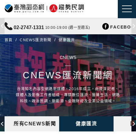
FACEBOO
02-2747-1331
10:00-19:00 (週一至週五)
首頁
CNEWS匯流新聞
健康匯流
CNEWS
CNEWS匯流新聞網
台灣知名內容型網路新媒體，2016年成立，由資深記者、
媒體人及影像工作者組成，專精數位匯流、醫藥生活、網路
科技、政治民調、新能源、金融財經及企業公益領域。
所有CNEWS新聞
健康匯流
國