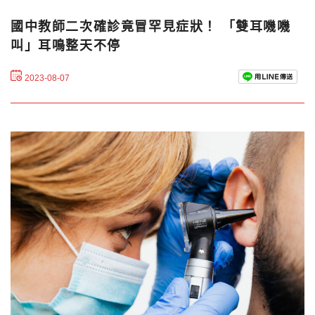
國中教師二次確診竟冒罕見症狀！ 「雙耳嘰嘰
叫」耳鳴整天不停
2023-08-07