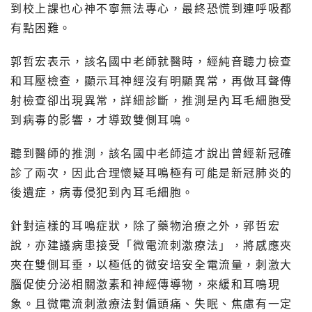
到校上課也心神不寧無法專心，最終恐慌到連呼吸都
有點困難。
郭哲宏表示，該名國中老師就醫時，經純音聽力檢查
和耳壓檢查，顯示耳神經沒有明顯異常，再做耳聲傳
射檢查卻出現異常，詳細診斷，推測是內耳毛細胞受
到病毒的影響，才導致雙側耳鳴。
聽到醫師的推測，該名國中老師這才說出曾經新冠確
診了兩次，因此合理懷疑耳鳴極有可能是新冠肺炎的
後遺症，病毒侵犯到內耳毛細胞。
針對這樣的耳鳴症狀，除了藥物治療之外，郭哲宏
說，亦建議病患接受「微電流刺激療法」，將感應夾
夾在雙側耳垂，以極低的微安培安全電流量，刺激大
腦促使分泌相關激素和神經傳導物，來緩和耳鳴現
象。且微電流刺激療法對偏頭痛、失眠、焦慮有一定