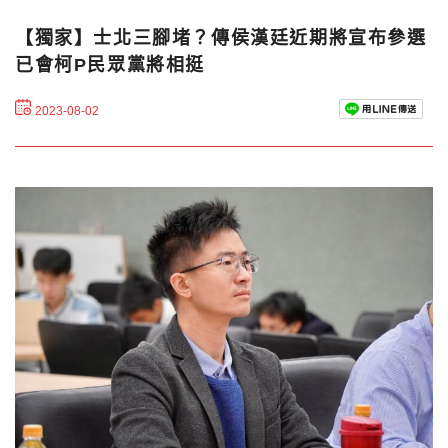
【獨家】士北三腳堵？傳侯漢廷近期將宣布參選
已會柯P民眾黨將相挺
2023-08-02