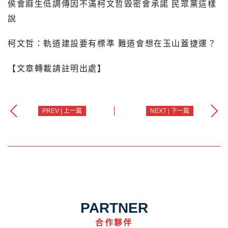
侯會麻生低調傳因不滿柯文哲毀密會承諾 民眾黨這樣
說
柯文哲：軌道建設要有標準 難道會想在玉山蓋捷運？
【文章轉載請註明出處】
PREV | 上一篇
NEXT | 下一篇
PARTNER
合作夥伴