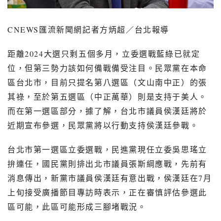
CNEWS
匯流新聞網記者方炳超／台北報導
距離
2024
大選只剩五個多月，立委選戰藍綠已就定
位，但第三勢力該如何備戰備受注目。民眾黨在本命
區台北市，目前只提名第八選區（文山南中正）的張
其祿，至於第五選區（中正萬華）則是支持于美人。
而在第一選區部分，據了解，台北市議員侯漢廷將於
近期宣布參選，民眾黨將以行動支持侯漢廷參戰。
台北市第一選區立委選戰，民進黨現任立委吳思瑤立
拚連任，國民黨則排出北市議員張斯綱應戰，先前有
消息傳出，新黨市議員侯漢廷有意出戰，侯漢廷在
7
月
上旬接受廣播節目專訪時表示，正在審慎評估參選此
區可能，此區可能形成三腳堵戰況。