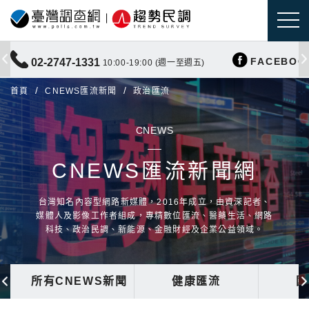
FACEBOO
02-2747-1331
10:00-19:00 (週一至週五)
首頁
CNEWS匯流新聞
政治匯流
CNEWS
CNEWS匯流新聞網
台灣知名內容型網路新媒體，2016年成立，由資深記者、
媒體人及影像工作者組成，專精數位匯流、醫藥生活、網路
科技、政治民調、新能源、金融財經及企業公益領域。
所有CNEWS新聞
健康匯流
國