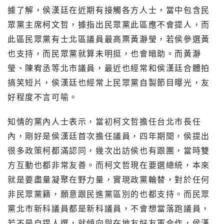
據了解，侯漢廷在近期有接觸各方人士，當中包含民
眾黨主席柯文哲，據指出民眾黨此區應不會提人，而
此區民眾黨有士北區議員最高票黃瀞瑩，若侯參選黃
也支持，而民眾黨就算未明挺，也會暗助。而黃瀞
瑩、陳宥丞等北市議員，最近也經常和侯漢廷合體拍
搞笑短片，侯漢廷也經常上民眾黨自製節目曝光，友
好程度不言可喻。
知情的黨內人士表示，
當初柯文哲擔任台北市長任
內，剛好是侯漢廷首次擔任議員，四年期間，侯提出
很多政策柯都滿認同，幾次出訪侯也有跟團，當時雙
方互動也都非常友善。而
柯文哲現在要選總統，本來
就是要盡量凝聚在野力量，實現政黨輪替，對於任何
非民眾黨籍，願意跟民進黨區別的也都支持。而民眾
黨北市新科議員都是新科議員，不會想當落跑議員，
若不是自提人選，就傾向與在地友好友軍合作，侯漢