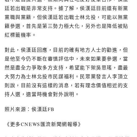
廷若出戰是非常支持。據了解，侯漢廷目前還有新黨
黨職與黨籍，但侯漢廷若出戰士林北投，可能以無黨
籍參選，首先是第三勢力極大化，另外也是降低被貼
紅標籤機率。
對此，侯漢廷回應，目前的確有地方人士的勸進，但
是他至今仍不斷在審慎評估中，未來如果要參選，當
然是盡全力爭取多方支持，希望能下架吳思瑤，盡最
大努力為士林北投市民謀福利。民眾黨發言人李頂立
則說，目前沒有這樣的消息，若有理念價值相近的支
持人選，適當時機會對外說明。
照片來源：侯漢廷
FB
《更多
CNEWS
匯流新聞網報導》