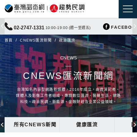
FACEBOO
02-2747-1331
10:00-19:00 (週一至週五)
首頁
CNEWS匯流新聞
政治匯流
CNEWS
CNEWS匯流新聞網
台灣知名內容型網路新媒體，2016年成立，由資深記者、
媒體人及影像工作者組成，專精數位匯流、醫藥生活、網路
科技、政治民調、新能源、金融財經及企業公益領域。
所有CNEWS新聞
健康匯流
國