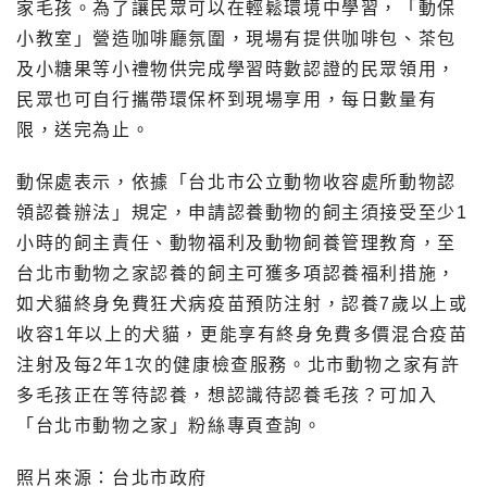
家毛孩。為了讓民眾可以在輕鬆環境中學習，「動保
小教室」營造咖啡廳氛圍，現場有提供咖啡包、茶包
及小糖果等小禮物供完成學習時數認證的民眾領用，
民眾也可自行攜帶環保杯到現場享用，每日數量有
限，送完為止。
動保處表示，依據「台北市公立動物收容處所動物認
領認養辦法」規定，申請認養動物的飼主須接受至少1
小時的飼主責任、動物福利及動物飼養管理教育，至
台北市動物之家認養的飼主可獲多項認養福利措施，
如犬貓終身免費狂犬病疫苗預防注射，認養7歲以上或
收容1年以上的犬貓，更能享有終身免費多價混合疫苗
注射及每2年1次的健康檢查服務。北市動物之家有許
多毛孩正在等待認養，想認識待認養毛孩？可加入
「台北市動物之家」粉絲專頁查詢。
照片來源：台北市政府