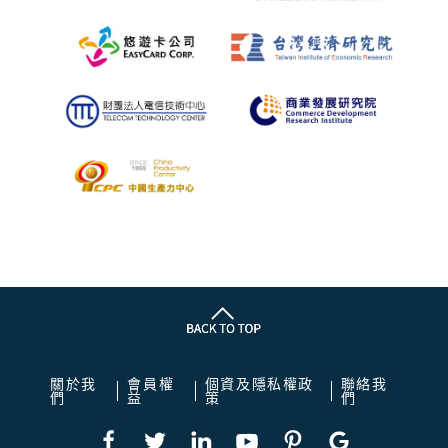
關於我
會員權
個資及隱私權政
聯絡我
們
益
策
們