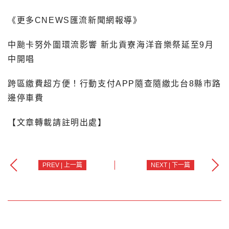
《更多CNEWS匯流新聞網報導》
中颱卡努外圍環流影響 新北貢寮海洋音樂祭延至9月
中開唱
跨區繳費超方便！行動支付APP隨查隨繳北台8縣市路
邊停車費
【文章轉載請註明出處】
PREV | 上一篇
NEXT | 下一篇