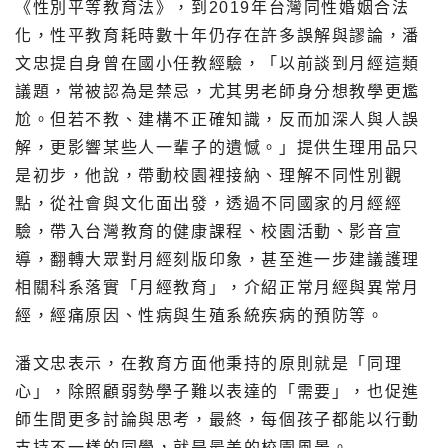
《性別平等教育法》，到2019年台灣同性婚姻合法
化，性平教育耗時數十年仍存在許多誤解與謬論，潘
文忠提自身曾在國小任教經驗，「以前談到月經這類
議題，常被認為是禁忌，尤其男老師身分想教學更尷
尬。但若不教、建構不正確知識，反而加深人與人誤
解，更影響某些人一輩子的遺憾。」提供生理用品只
是初步，他說，帶動校園裡接納、理解不同性別觀
點，從社會與文化面出發，透過不同國家的月經經
驗，帶入台灣教育的健康課程、校園活動、影音宣
導，翻轉大眾對月經刻版印象，甚至進一步建議護理
相關科系落實「月經教育」，介紹正常月經與異常月
經，經痛原因、性病與生殖系統疾病的預防等。
潘文忠表示，在教育方面他秉持的原則就是「同理
心」，除照顧弱勢學子難以表達的「需要」，也促進
師生間更多討論與思考，最終，每個孩子都能以行動
支持不一樣的同學，就是最美的校園風景。