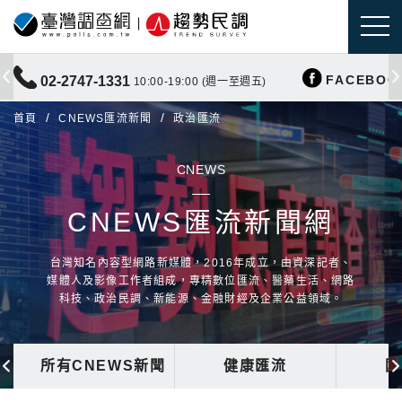
FACEBOO
02-2747-1331
10:00-19:00 (週一至週五)
首頁
CNEWS匯流新聞
政治匯流
CNEWS
CNEWS匯流新聞網
台灣知名內容型網路新媒體，2016年成立，由資深記者、
媒體人及影像工作者組成，專精數位匯流、醫藥生活、網路
科技、政治民調、新能源、金融財經及企業公益領域。
所有CNEWS新聞
健康匯流
國