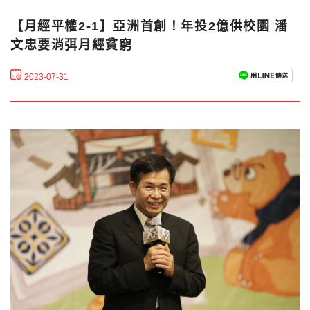
【月經平權2-1】亞洲首創！年投2億供校園 潘
文忠要消弭月經貧窮
2023-07-31