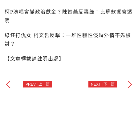
柯
P
演唱會變政治獻金？陳智菡反轟綠：比募款餐會透
明
綠狂打仇女 柯文哲反擊：一堆性騷性侵婚外情不先檢
討？
【文章轉載請註明出處】
PREV | 上一篇
NEXT | 下一篇