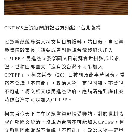
CNEWS
匯流新聞網記者方炳超／台北報導
民眾黨總統參選人柯文哲日前爆料，訪日時，自民黨
參議院幹事長世耕弘成曾對他說台灣沒辦法加入
CPTPP
。民進黨立委郭國文日前拜會世耕弘成並求
證，世耕回郭國文「沒有說台灣不可能加入
CPTPP
」。柯文哲今（
28
）日被問及此事時回應，當
然不會講「不可能」，政治人物一定說困難、不會說
不可能。柯文哲又嗆民進黨政府，應講清楚到底什麼
時候台灣才可以加入
CPTPP
。
柯文哲今天下午在民眾黨黨部接受聯訪，對於世耕弘
成向郭國文澄清，沒說過台灣不可能加入
CPTPP
，柯
文哲則回說當然不會講「不可能」，政治人物一定說