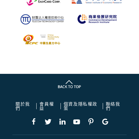
關於我
會員權
個資及隱私權政
聯絡我
們
益
策
們