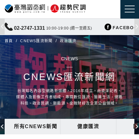
FACEBOO
02-2747-1331
10:00-19:00 (週一至週五)
首頁
CNEWS匯流新聞
政治匯流
CNEWS
CNEWS匯流新聞網
台灣知名內容型網路新媒體，2016年成立，由資深記者、
媒體人及影像工作者組成，專精數位匯流、醫藥生活、網路
科技、政治民調、新能源、金融財經及企業公益領域。
所有CNEWS新聞
健康匯流
國