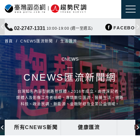
FACEBOO
02-2747-1331
10:00-19:00 (週一至週五)
首頁
CNEWS匯流新聞
生活匯流
CNEWS
CNEWS匯流新聞網
台灣知名內容型網路新媒體，2016年成立，由資深記者、
媒體人及影像工作者組成，專精數位匯流、醫藥生活、網路
科技、政治民調、新能源、金融財經及企業公益領域。
所有CNEWS新聞
健康匯流
國