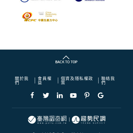
關於我
會員權
個資及隱私權政
聯絡我
們
益
策
們