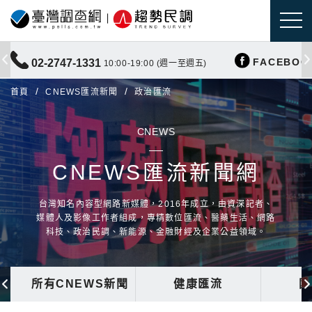
FACEBOO
02-2747-1331
10:00-19:00 (週一至週五)
首頁
CNEWS匯流新聞
政治匯流
CNEWS
CNEWS匯流新聞網
台灣知名內容型網路新媒體，2016年成立，由資深記者、
媒體人及影像工作者組成，專精數位匯流、醫藥生活、網路
科技、政治民調、新能源、金融財經及企業公益領域。
所有CNEWS新聞
健康匯流
國