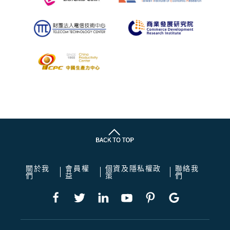
關於我
會員權
個資及隱私權政
聯絡我
們
益
策
們