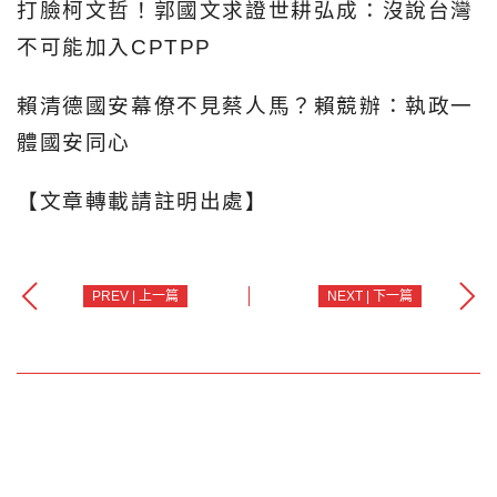
打臉柯文哲！郭國文求證世耕弘成：沒說台灣
不可能加入CPTPP
賴清德國安幕僚不見蔡人馬？賴競辦：執政一
體國安同心
【文章轉載請註明出處】
PREV | 上一篇
NEXT | 下一篇