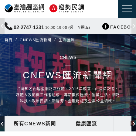
FACEBOO
02-2747-1331
10:00-19:00 (週一至週五)
首頁
CNEWS匯流新聞
生活匯流
CNEWS
CNEWS匯流新聞網
台灣知名內容型網路新媒體，2016年成立，由資深記者、
媒體人及影像工作者組成，專精數位匯流、醫藥生活、網路
科技、政治民調、新能源、金融財經及企業公益領域。
所有CNEWS新聞
健康匯流
國