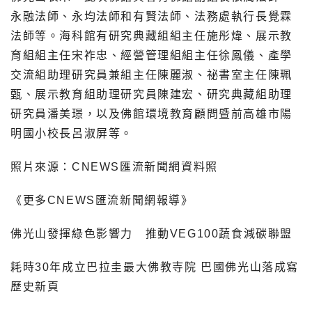
永融法師、永均法師和有賢法師、法務處執行長覺霖
法師等。海科館有研究典藏組組主任施彤煒、展示教
育組組主任宋祚忠、經營管理組組主任徐鳳儀、產學
交流組助理研究員兼組主任陳麗淑、祕書室主任陳珮
甄、展示教育組助理研究員陳建宏、研究典藏組助理
研究員潘美璟，以及佛館環境教育顧問暨前高雄市陽
明國小校長呂淑屏等。
照片來源：CNEWS匯流新聞網資料照
《更多CNEWS匯流新聞網報導》
佛光山發揮綠色影響力 推動VEG100蔬食減碳聯盟
耗時30年成立巴拉圭最大佛教寺院 巴國佛光山落成寫
歷史新頁