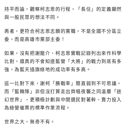
持平而論，觀察柯志恩的行程，「長住」的定義顯然
與一般民眾的想法不同。
再者，更符合柯志恩志願的黨職，不是全國不分區立
委，而是高雄市黨部主委！
如果，沒有把謝龍介、柯志恩實戰記錄列出來作科學
比對，還真的不會知道藍營「大將」的戰力到底有多
強，為藍天插旗綠地的成功率有多高。
這一比對下來，謝柯「勝戰率」簡直弱到不可思議，
而「藍韓隊」非但沒打算走出齊唱夜襲之同溫層「迷
幻世界」，更積極計劃與中間選民對著幹、賣力投入
為綠營催票的標準作業流程。
世界之大，無奇不有。