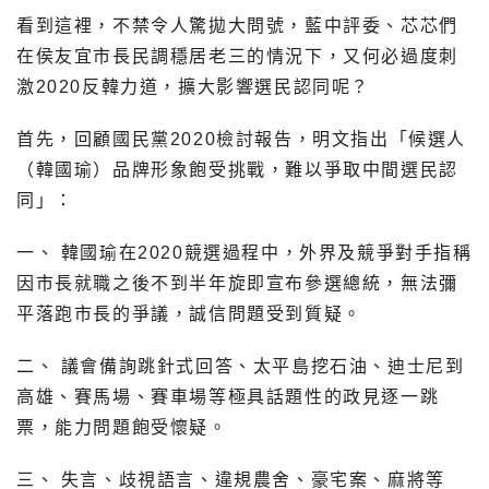
看到這裡，不禁令人驚拋大問號，藍中評委、芯芯們
在侯友宜市長民調穩居老三的情況下，又何必過度刺
激2020反韓力道，擴大影響選民認同呢？
首先，回顧國民黨2020檢討報告，明文指出「候選人
（韓國瑜）品牌形象飽受挑戰，難以爭取中間選民認
同」：
一、 韓國瑜在2020競選過程中，外界及競爭對手指稱
因市長就職之後不到半年旋即宣布參選總統，無法彌
平落跑市長的爭議，誠信問題受到質疑。
二、 議會備詢跳針式回答、太平島挖石油、迪士尼到
高雄、賽馬場、賽車場等極具話題性的政見逐一跳
票，能力問題飽受懷疑。
三、 失言、歧視語言、違規農舍、豪宅案、麻將等