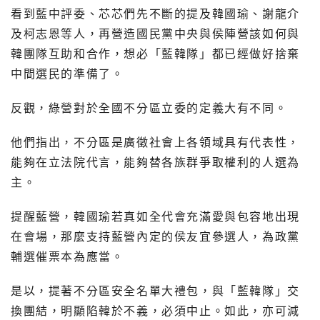
看到藍中評委、芯芯們先不斷的提及韓國瑜、謝龍介
及柯志恩等人，再營造國民黨中央與侯陣營該如何與
韓團隊互助和合作，想必「藍韓隊」都已經做好捨棄
中間選民的準備了。
反觀，綠營對於全國不分區立委的定義大有不同。
他們指出，不分區是廣徵社會上各領域具有代表性，
能夠在立法院代言，能夠替各族群爭取權利的人選為
主。
提醒藍營，韓國瑜若真如全代會充滿愛與包容地出現
在會場，那麼支持藍營內定的侯友宜參選人，為政黨
輔選催票本為應當。
是以，提著不分區安全名單大禮包，與「藍韓隊」交
換團結，明顯陷韓於不義，必須中止。如此，亦可減