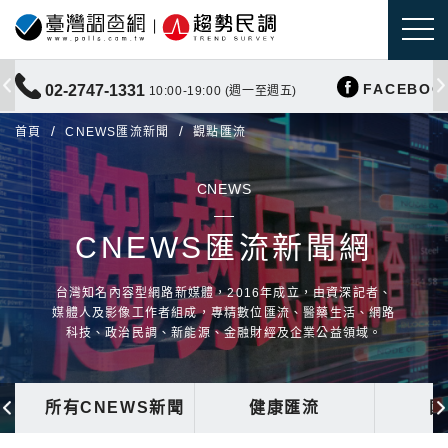
FACEBOO
02-2747-1331
10:00-19:00 (週一至週五)
首頁
CNEWS匯流新聞
觀點匯流
CNEWS
CNEWS匯流新聞網
台灣知名內容型網路新媒體，2016年成立，由資深記者、
媒體人及影像工作者組成，專精數位匯流、醫藥生活、網路
科技、政治民調、新能源、金融財經及企業公益領域。
所有CNEWS新聞
健康匯流
國