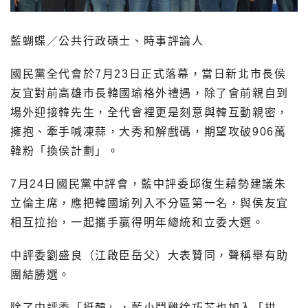
藍蝴蝶／公共行政碩士、時事評論人
國民黨全代會於7月23日正式落幕，當日新北市長侯
友宜對前高雄市長韓國瑜格外禮遇，除了會前親自到
場外迎接韓先生，全代會裡更是刻意與韓互動親密，
擁抱、牽手喊凍蒜，大秀和解戲碼，期望攻破906萬
韓粉「換侯計劃」。
7月24日國民黨中評會，藍中評委邱復生藉勢建議朱
立倫主席，應把韓國瑜列入不分區第一名，與侯友宜
相互拉抬，一起攜手贏得明年總統和立委大選。
中評委劉盛良（江啟臣岳父）大表贊同，聲稱舉有助
團結勝選。
除了中評委「挺韓」，藍小鬥雞徐巧芯也加入「拱