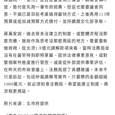
是，墊付是先用一筆市府經費，但這也需要議會同
意，不過已是目前考慮過得最快方式，之後再用
113
年
預算或追加減預算方式償付，並持續跟文化部爭取。
蔣萬安說，過去很多沒建立的制度，或整體流程沒那
麼完備、施政作為思考沒那麼周延的地方，需要重新
做檢視，從北流
1.9
億元調解款項來看，當時法務局並
沒有在最早時刻即時掌握、提供法律專業意見，或對
整個案件進度進行管控，或是從外部提供專業評估，
在昨天的市政會議上，法務局提了具體建議，未來不
只是訴訟，包括仲裁調解等案件，只要標的金額超過
1000
萬元，就必須知會法務局，希望能建立制度，將
流程更周延。
照片來源：北市府提供