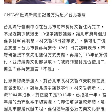
CNEWS
匯流新聞網記者方炳超／台北報導
台北流行音樂中心在台北市前市長柯文哲任內完工，
不過近期卻被爆出
1.9
億爭議款議題，讓北市府每個月
要多付
80
萬利息，柯文哲
25
日發布影片，稱可用二備
金支應。台北市長蔣萬安今（
26
）日受訪時表示，市
府研議接下來先用墊付方式支應，再編列
113
年預算償
付，並持續向文化部爭取。而被問到墊付是否使用二
備金？蔣萬安直言「不是」。
民眾黨總統參選人、前台北市長柯文哲昨天晚間在臉
書發出影片，談及北流爭議款事件，柯文哲表示，北
流
2004
年拍板，真正開工是
2013
年，已拖過十年，當
年編的預算根本不切實際，而卸任前爭議款未結，是
因北市府是代辦工程，要付這筆錢必須先向文化部確