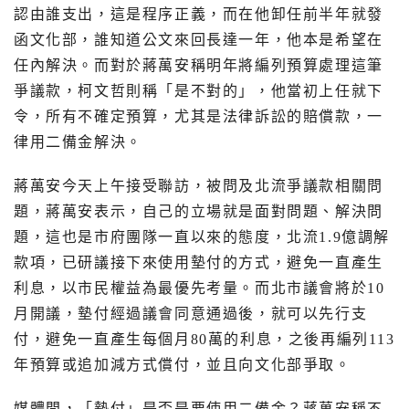
認由誰支出，這是程序正義，而在他卸任前半年就發
函文化部，誰知道公文來回長達一年，他本是希望在
任內解決。而對於蔣萬安稱明年將編列預算處理這筆
爭議款，柯文哲則稱「是不對的」，他當初上任就下
令，所有不確定預算，尤其是法律訴訟的賠償款，一
律用二備金解決。
蔣萬安今天上午接受聯訪，被問及北流爭議款相關問
題，蔣萬安表示，自己的立場就是面對問題、解決問
題，這也是市府團隊一直以來的態度，北流
1.9
億調解
款項，已研議接下來使用墊付的方式，避免一直產生
利息，以市民權益為最優先考量。而北市議會將於
10
月開議，墊付經過議會同意通過後，就可以先行支
付，避免一直產生每個月
80
萬的利息，之後再編列
113
年預算或追加減方式償付，並且向文化部爭取。
媒體問，「墊付」是否是要使用二備金？蔣萬安稱不