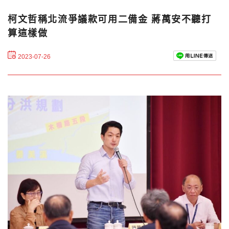
柯文哲稱北流爭議款可用二備金 蔣萬安不聽打
算這樣做
2023-07-26