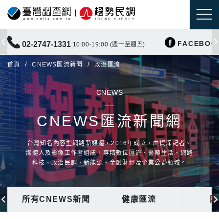
FACEBOO
02-2747-1331
10:00-19:00 (週一至週五)
首頁
CNEWS匯流新聞
政治匯流
CNEWS
CNEWS匯流新聞網
台灣知名內容型網路新媒體，2016年成立，由資深記者、
媒體人及影像工作者組成，專精數位匯流、醫藥生活、網路
科技、政治民調、新能源、金融財經及企業公益領域。
所有CNEWS新聞
健康匯流
國