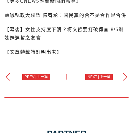
《更多
CNEWS
匯流新聞網報導》
藍喊執政大聯盟 陳宥丞：國民黨的合不是合作是合併
【幕後】女性支持度下滑？柯文哲要打破傳言 8/5辦
姊妹選哲之友會
【文章轉載請註明出處】
PREV | 上一篇
NEXT | 下一篇