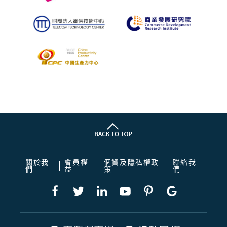
關於我
會員權
個資及隱私權政
聯絡我
們
益
策
們