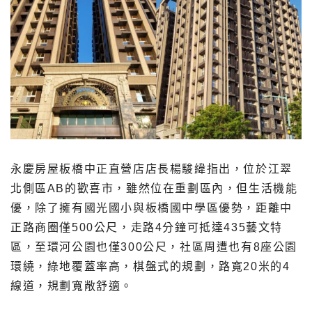
永慶房屋板橋中正直營店店長楊駿緯指出，位於江翠
北側區AB的歡喜市，雖然位在重劃區內，但生活機能
優，除了擁有國光國小與板橋國中學區優勢，距離中
正路商圈僅500公尺，走路4分鐘可抵達435藝文特
區，至環河公園也僅300公尺，社區周遭也有8座公園
環繞，綠地覆蓋率高，棋盤式的規劃，路寬20米的4
線道，規劃寬敞舒適。