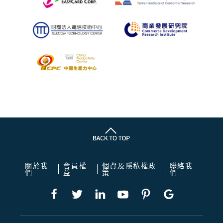
關於我
會員權
個資及隱私權政
聯絡我
們
益
策
們