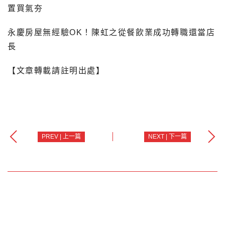
置買氣夯
永慶房屋無經驗OK！陳虹之從餐飲業成功轉職還當店
長
【文章轉載請註明出處】
PREV | 上一篇
NEXT | 下一篇