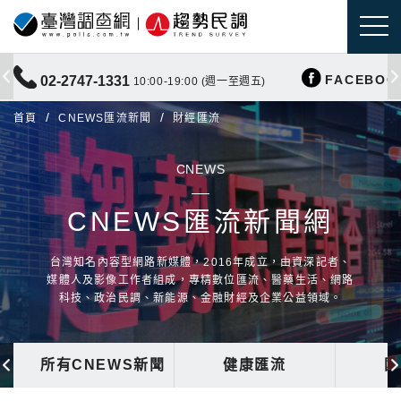
FACEBOO
02-2747-1331
10:00-19:00 (週一至週五)
首頁
CNEWS匯流新聞
財經匯流
CNEWS
CNEWS匯流新聞網
台灣知名內容型網路新媒體，2016年成立，由資深記者、
媒體人及影像工作者組成，專精數位匯流、醫藥生活、網路
科技、政治民調、新能源、金融財經及企業公益領域。
所有CNEWS新聞
健康匯流
國