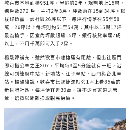
歡喜市基地面積951坪，屋齡約2年，規劃地上15層，
總戶數272 戶，主打2至3房，坪數落在15到34坪。楊
駿緯透露，該社區26坪以下，每坪行情落在55至58
萬，26坪以上每坪則約51至54萬；其中以15與17坪
最為搶手，因室內坪數超過15坪，銀行核貸率達7成
以上，不用千萬即可入手2房。
楊駿緯補充，雖然歡喜市離捷運有距離，但出社區門
即可搭公車之王307，平均每3至5分鐘就有一班，沿
線可到達府中站、新埔站、江子翠站、西門與台北車
站。楊駿緯說，歡喜市比起捷運站旁1坪上看85萬的
新巨蛋社區，每坪便宜近30萬，讓不少買家趨之若
鶩，選擇以距離換取親民房價。