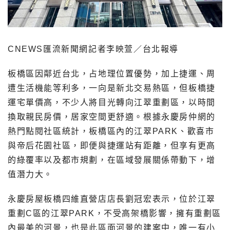
CNEWS匯流新聞網記者李映萱／台北報導
板橋區因鄰近台北，占地理位置優勢，加上捷運、周
遭生活機能等利多，一向是新北交易熱區，但板橋捷
運宅單價高，不少人將目光轉向江翠重劃區，以時間
換取親民房價，居家空間更舒適。根據永慶房仲網的
熱門點閱社區統計，板橋區內的江翠PARK、歡喜市
與帝后花園社區，即便與捷運站有距離，但享有更高
的綠覆率以及都市規劃，在區域發展關係帶動下，增
值潛力大。
永慶房屋板橋四維直營店店長劉冠宏表示，位於江翠
重劃C區的江翠PARK，不受高架橋影響，擁有重劃區
內最美的河景，也是此區面河景的建案中，唯一有小