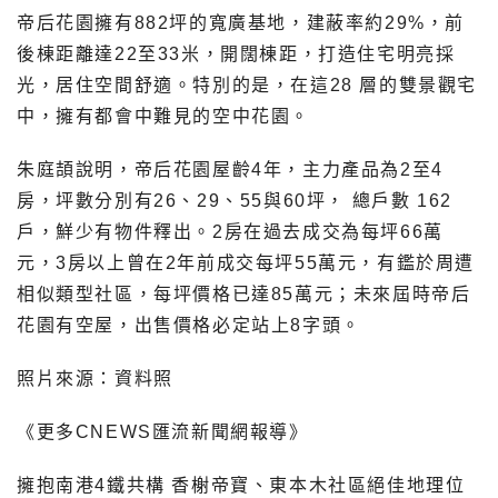
帝后花園擁有882坪的寬廣基地，建蔽率約29%，前
後棟距離達22至33米，開闊棟距，打造住宅明亮採
光，居住空間舒適。特別的是，在這28 層的雙景觀宅
中，擁有都會中難見的空中花園。
朱庭頡說明，帝后花園屋齡4年，主力產品為2至4
房，坪數分別有26、29、55與60坪， 總戶數 162
戶，鮮少有物件釋出。2房在過去成交為每坪66萬
元，3房以上曾在2年前成交每坪55萬元，有鑑於周遭
相似類型社區，每坪價格已達85萬元；未來屆時帝后
花園有空屋，出售價格必定站上8字頭。
照片來源：資料照
《更多CNEWS匯流新聞網報導》
擁抱南港4鐵共構 香榭帝寶、東本木社區絕佳地理位