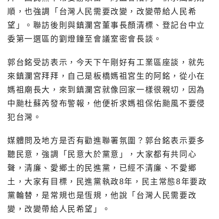
順，也強調「台灣人民需要改變，改變帶給人民希
望」。聯訪後則與鎮瀾宮董事長顏清標、登記台中立
委第一選區的劉燈鐘至會議室密會長談。
郭台銘受訪表示，今天下午剛好有工業區座談，就先
來鎮瀾宮拜拜，自己是板橋媽祖宮生的阿銘，從小在
媽祖廟長大，來到鎮瀾宮就像回家一樣很親切，因為
中颱杜蘇芮發布警報，他便祈求媽祖保佑颱風不要侵
犯台灣。
媒體問及地方是否有勸進聯署氛圍？郭台銘表示要多
聽民意，強調「民意大於黨意」，大家都有共同心
聲，清廉、愛鄉土的民進黨，已經不清廉、不愛鄉
土，大家有目標，民進黨執政8年，民主常態8年要政
黨輪替，是常規也是恆規，他說「台灣人民需要改
變，改變帶給人民希望」。