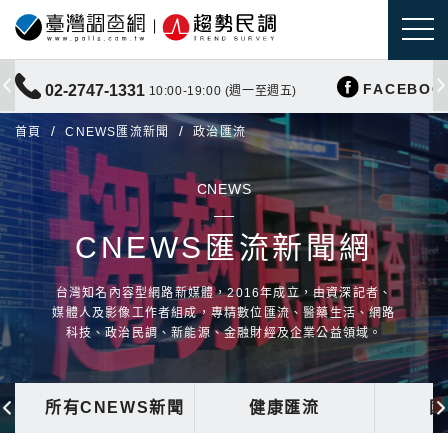
FACEBOO
02-2747-1331
10:00-19:00 (週一至週五)
首頁
CNEWS匯流新聞
政治匯流
CNEWS
CNEWS匯流新聞網
台灣知名內容型網路新媒體，2016年成立，由資深記者、
媒體人及影像工作者組成，專精數位匯流、醫藥生活、網路
科技、政治民調、新能源、金融財經及企業公益領域。
所有CNEWS新聞
健康匯流
國