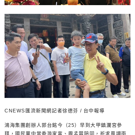
CNEWS匯流新聞網記者徐德芬 / 台中報導
鴻海集團創辦人郭台銘今（25）早到大甲鎮瀾宮參
拜，國民黨中常委游家富、周孟蓉陪同，祈求風調雨