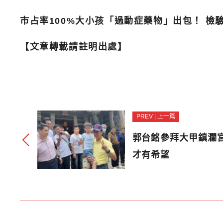
市占率100%大小孩「過動症藥物」出包！ 檢
【文章轉載請註明出處】
PREV | 上一篇
郭台銘參拜大甲鎮瀾
才有希望