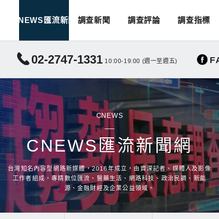
CNEWS匯流新聞
調查新聞
調查評論
調查指標
02-2747-1331
F
10:00-19:00 (週一至週五)
CNEWS
CNEWS匯流新聞網
台灣知名內容型網路新媒體，2016年成立，由資深記者、媒體人及影像
工作者組成，專精數位匯流、醫藥生活、網路科技、政治民調、新能
源、金融財經及企業公益領域。