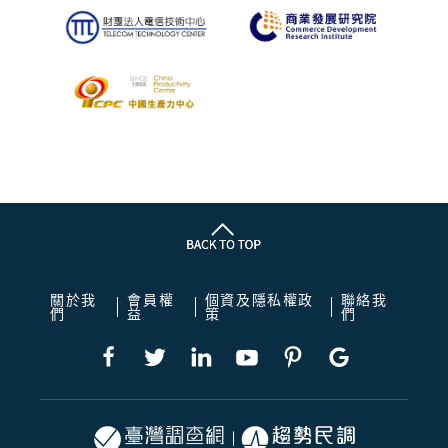
關於我
會員權
個資及隱私權政
聯絡我
們
益
策
們