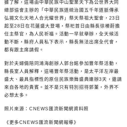
據了解，這場由中華民族中山聖業天下為公世界大同
總部協會主辦的「中華民族道統治國五千年道脈傳承
弘揚文化天地人合光耀世界」祭天祭祖大聖會，23日
起至28日在花蓮盛大登場，祭祀首日由縣長徐榛蔚擔
任主祭官，為人民祈福。活動一早就舉辦，全天候活
動不斷，縣府人員私下表示，縣長無法出席全代會，
都有跟主席請假。
對於夫婦倆陪同鴻海創辦人郭台銘參加豐年祭活動，
縣長室人員解釋，這場豐年祭活動，是太平洋左岸最
盛大、最具指標性的原住民族樂舞盛典連辦3天，邀請
來自各地的貴賓。並不是只有特別招待郭董，外界不
必想太多。
照片來源：CNEWS匯流新聞網資料照
《更多CNEWS匯流新聞網報導》