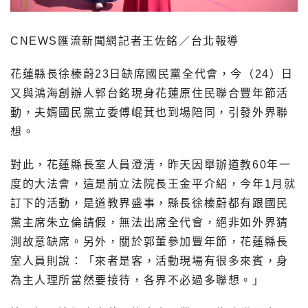
CNEWS匯流新聞網記者王佐銘／台北報導
花蓮縣長徐榛蔚23日缺席國民黨全代會，今（24）日
又與鴻海創辦人郭台銘現身花蓮原住民聯合豐年節活
動，夫婿國民黨立委傅崐萁也到場陪同，引發外界聯
想。
對此，花蓮縣長室人員澄清，昨天因舉辦道教60年一
度的大法會，這是前立法院長王金平介紹，今年1月就
訂下的活動，是道教界盛事，縣長徐榛蔚都有跟國民
黨主席朱立倫請假，無法出席全代會，絕非如外界猜
測故意缺席。另外，關於郭董參加豐年節，花蓮縣長
室人員則說：「來者是客，活動現場有很多來賓，身
為主人理所當然要接待，各界不必過多聯想。」