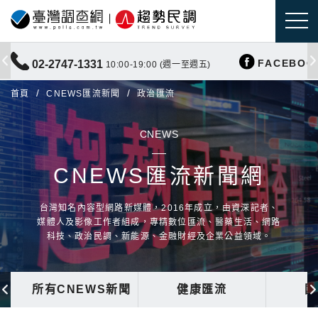
FACEBOO
02-2747-1331
10:00-19:00 (週一至週五)
首頁
CNEWS匯流新聞
政治匯流
CNEWS
CNEWS匯流新聞網
台灣知名內容型網路新媒體，2016年成立，由資深記者、
媒體人及影像工作者組成，專精數位匯流、醫藥生活、網路
科技、政治民調、新能源、金融財經及企業公益領域。
所有CNEWS新聞
健康匯流
國