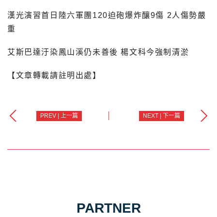
漢光演習首日陸六軍團120迫砲爆炸釀9傷 2人傷勢嚴
重
艾斯巴達汙染鳳山溪仍未善後 楊文科今強制清淤
【文章轉載請註明出處】
PREV | 上一篇
NEXT | 下一篇
PARTNER